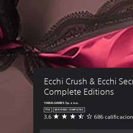
Ecchi Crush & Ecchi Secr
Complete Editions
YABAI.GAMES Sp. z o.o.
PS4
EDICIONES COMPLETAS
3.6
686 calificacio
C
a
l