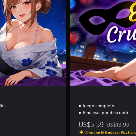
i
ó
n
C
o
m
p
l
e
t
a
iles
Juego completo
6 nuevas por descubrir
US$5.59
US$13.99
Rebajado del p
Ahorra un 10 % más con PlayStatio