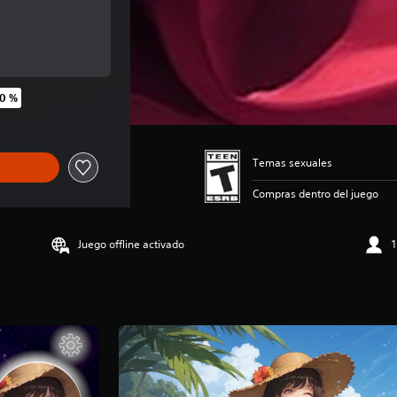
inal de US$29.99
50 %
inal de US$29.99
Temas sexuales
Compras dentro del juego
Juego offline activado
1