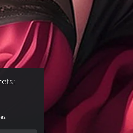
ets: 
nes