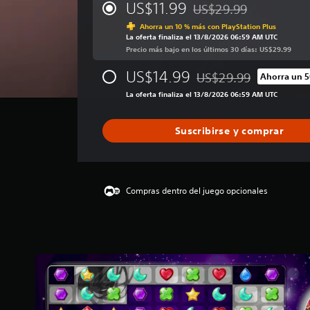
i
US$11.99
US$29.99
Rebajado del precio orig
f
Ahorra un 10 % más con PlayStation Plus
i
La oferta finaliza el 13/8/2026 06:59 AM UTC
c
Precio más bajo en los últimos 30 días: US$29.99
a
c
US$14.99
US$29.99
Ahorra un 
i
Rebajado del precio orig
ó
La oferta finaliza el 13/8/2026 06:59 AM UTC
n
p
Suscribirse y comprar
r
o
m
e
d
Compras dentro del juego opcionales
i
o
:
3
.
6
e
s
t