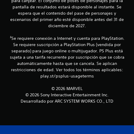
para canjear. El conjunto de poses de personajes para la
a
s
.
pantalla de resultados estará disponible al instante. Se
l
t
e
espera que el contenido del pase de personajes y
á
s
P
escenarios del primer año esté disponible antes del 31 de
c
r
a
t
diciembre de 2027.
e
u
i
l
l
s
²Se requiere conexión a Internet y cuenta para PlayStation.
a
e
a
Se requiere suscripción a PlayStation Plus (vendida por
c
s
d
i
separado) para juego online o multijugador. PS Plus está
.
e
o
sujeta a una tarifa recurrente por suscripción que se cobra
l
n
automáticamente hasta que se cancela. Se aplican
a
S
j
restricciones de edad. Ver todos los términos aplicables:
d
e
u
play.st/psplus-usageterms
o
p
e
s
u
g
c
© 2026 MARVEL
e
o
o
© 2026 Sony Interactive Entertainment Inc.
d
P
n
Desarrollado por ARC SYSTEM WORKS CO., LTD
e
u
e
j
e
l
d
u
g
e
a
g
s
m
a
p
e
r