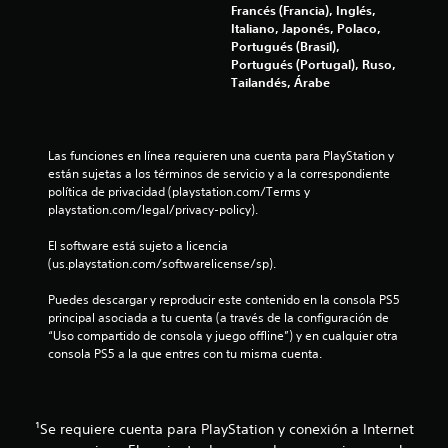
i
a
Francés (Francia), Inglés,
e
r
i
Italiano, Japonés, Polaco,
c
f
a
n
Portugués (Brasil),
e
p
f
Portugués (Portugal), Ruso,
s
i
r
o
Tailandés, Árabe
i
a
r
d
c
c
m
a
t
a
d
i
a
c
d
Las funciones en línea requieren una cuenta para PlayStation y 
c
i
e
están sujetas a los términos de servicio y a la correspondiente 
a
c
ó
u
política de privacidad (playstation.com/Terms y 
r
n
s
playstation.com/legal/privacy-policy).
l
i
v
a
a
i
r
El software está sujeto a licencia 
f
o
s
l
(us.playstation.com/softwarelicense/sp).
o
u
o
r
n
a
s
Puedes descargar y reproducir este contenido en la consola PS5 
m
l
c
principal asociada a tu cuenta (a través de la configuración de 
a
e
a
o
“Uso compartido de consola y juego offline”) y en cualquier otra 
d
d
n
consola PS5 a la que entres con tu misma cuenta.
e
s
i
t
j
c
r
u
i
o
g
o
l
a
¹Se requiere cuenta para PlayStation y conexión a Internet
n
e
r