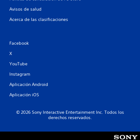
m
P
e
Avisos de salud
u
n
e
t
Acerca de las clasificaciones
d
o
e
d
s
u
j
r
u
Facebook
a
g
n
X
a
t
r
YouTube
e
s
e
i
Instagram
l
n
g
a
Aplicación Android
a
c
m
t
Aplicación iOS
e
i
p
v
l
a
© 2026 Sony Interactive Entertainment Inc. Todos los
a
r
derechos reservados.
y
l
o
a
l
v
a
i