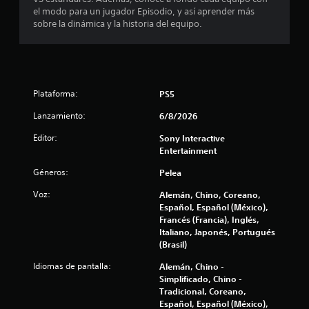
t
u
s
n
el modo para un jugador Episodio, y así aprender más
e
t
c
a
sobre la dinámica y la historia del equipo.
n
á
i
o
c
a
l
s
s
t
e
d
i
d
c
u
l
o
Plataforma:
PS5
r
e
e
m
a
u
s
Lanzamiento:
6/8/2026
n
n
4
P
t
i
Editor:
Sony Interactive
u
e
q
Entertainment
4
e
t
u
d
o
Géneros:
Pelea
e
6
e
d
n
s
o
Voz:
Alemán, Chino, Coreano,
e
9
j
e
Español, Español (México),
l
u
l
Francés (Francia), Inglés,
t
c
g
j
Italiano, Japonés, Portugués
e
a
u
(Brasil)
x
a
r
e
t
Idiomas de pantalla:
Alemán, Chino -
s
g
o
l
Simplificado, Chino -
i
o
y
Tradicional, Coreano,
n
p
l
Español, Español (México),
n
a