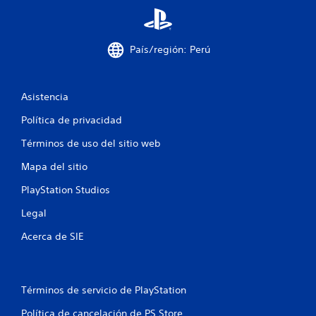
a
p
s
u
l
i
s
a
n
a
y
País/región: Perú
v
r
.
i
e
l
b
j
r
Asistencia
u
a
e
Política de privacidad
c
g
i
Términos de uso del sitio web
o
ó
e
n
Mapa del sitio
n
d
c
PlayStation Studios
e
u
a
l
Legal
l
c
q
o
Acerca de SIE
u
n
i
t
e
r
r
Términos de servicio de PlayStation
o
m
l
o
Política de cancelación de PS Store