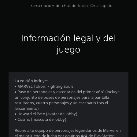
a
r
M
a
c
Transcripción de chat de texto, Chat rápido
í
o
r
o
s
a
d
a
n
n
j
t
o
d
r
u
r
d
e
g
o
e
Información legal y del
e
s
a
l
p
u
r
e
r
juego
c
l
y
s
á
t
a
d
a
i
c
m
e
r
t
o
m
v
n
i
d
o
i
i
v
c
s
c
La edición incluye:
f
i
a
u
• MARVEL Tōkon: Fighting Souls
i
m
P
a
• Pase de personajes y escenarios del primer año¹ (Incluye
o
c
i
u
l
un conjunto de poses de personajes para la pantalla
a
e
e
m
resultados, cuatro personajes y un escenario tras el
e
r
n
d
e
lanzamiento)
l
t
e
n
• Howard el Pato (avatar de lobby)
s
a
o
s
t
• Cosmo (mascota de lobby)
c
.
a
e
o
t
c
m
Reúne a tu equipo de personajes legendarios de Marvel en
n
c
S
o
el mejor juego de lucha por equipos 4c4 de PlayStation
f