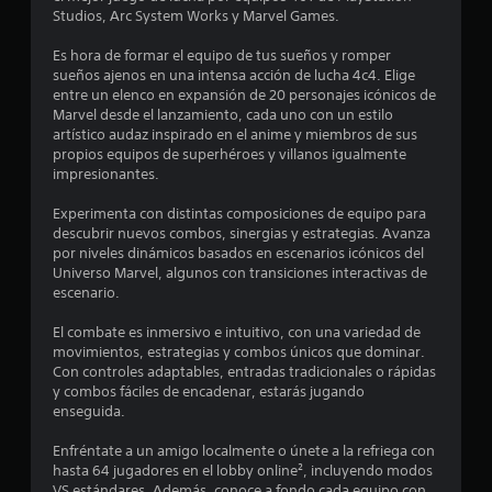
r
e
l
e
Studios, Arc System Works y Marvel Games.
i
d
e
p
g
e
e
s
Es hora de formar el equipo de tus sueños y romper
u
u
r
t
sueños ajenos en una intensa acción de lucha 4c4. Elige
r
e
l
a
o
entre un elenco en expansión de 20 personajes icónicos de
a
d
u
s
Marvel desde el lanzamiento, cada uno con un estilo
c
l
e
n
d
artístico audaz inspirado en el anime y miembros de sus
i
j
e
u
propios equipos de superhéroes y villanos igualmente
ó
a
u
n
r
impresionantes.
n
t
g
a
,
s
o
n
a
Experimenta con distintas composiciones de equipo para
p
r
t
r
descubrir nuevos combos, sinergias y estrategias. Avanza
e
e
n
e
por niveles dinámicos basados en escenarios icónicos del
s
r
o
e
Universo Marvel, algunos con transiciones interactivas de
o
i
n
s
l
escenario.
e
n
i
g
s
c
u
n
a
El combate es inmersivo e intuitivo, con una variedad de
p
o
c
m
movimientos, estrategias y combos únicos que dominar.
o
n
o
n
e
Con controles adaptables, entradas tradicionales o rápidas
s
n
t
p
y combos fáciles de encadenar, estarás jugando
i
s
t
l
r
enseguida.
b
e
a
o
l
c
y
o
Enfréntate a un amigo localmente o únete a la refriega con
l
e
u
.
hasta 64 jugadores en el lobby online², incluyendo modos
q
e
e
VS estándares. Además, conoce a fondo cada equipo con