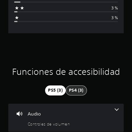
f
t
i
3 %
e
c
i
r
a
3 %
n
c
c
a
i
t
o
a
i
n
v
e
c
o
s
p
i
r
e
ó
d
Funciones de accesibilidad
e
n
f
i
p
n
PS5 (3)
PS4 (3)
i
r
d
o
o
.
Audio
m
Controles de volumen
P
a