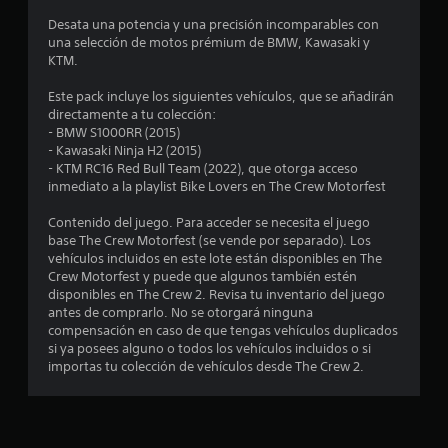
y
i
i
s
r
v
ó
Desata una potencia y una precisión incomparables con
p
l
e
n
una selección de motos prémium de BMW, Kawasaki y
n
r
o
r
d
KTM.
i
s
t
e
c
n
c
i
a
Este pack incluye los siguientes vehículos, que se añadirán
c
o
c
u
directamente a tu colección:
o
i
n
a
d
- BMW S1000RR (2015)
p
t
l
i
- Kawasaki Ninja H2 (2015)
e
a
r
d
o
- KTM RC16 Red Bull Team (2022), que otorga acceso
l
o
e
t
inmediato a la playlist Bike Lovers en The Crew Motorfest
s
e
l
c
a
s
e
a
m
Contenido del juego. Para acceder se necesita el juego
t
.
s
d
b
base The Crew Motorfest (se vende por separado). Los
d
a
i
vehículos incluidos en este lote están disponibles en The
r
e
j
é
Crew Motorfest y puede que algunos también estén
S
l
o
n
disponibles en The Crew 2. Revisa tu inventario del juego
u
e
j
y
s
antes de comprarlo. No se otorgará ninguna
b
u
s
e
compensación en caso de que tengas vehículos duplicados
t
e
l
t
c
si ya posees alguno o todos los vehículos incluidos o si
g
í
i
o
importas tu colección de vehículos desde The Crew 2.
o
l
t
c
m
e
k
u
u
n
a
q
n
l
c
u
i
o