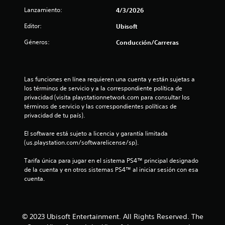
u
s
e
c
s
a
Lanzamiento:
4/3/2026
s
a
n
l
e
e
v
Editor:
í
Ubisoft
q
u
i
t
u
s
n
s
Géneros:
Conducción/Carreras
i
i
a
u
e
d
e
a
u
r
n
o
l
m
e
m
s
n
Las funciones en línea requieren una cuenta y están sujetas a 
o
l
e
los términos de servicio y a la correspondiente política de 
L
m
j
n
t
privacidad (visita playstationnetwork.com para consultar los 
o
e
u
t
términos de servicio y las correspondientes políticas de 
s
n
e
e
o
privacidad de tu país).
s
t
g
o
u
o
o
a
t
El software está sujeto a licencia y garantía limitada 
b
.
.
t
(us.playstation.com/softwarelicense/sp).
t
r
a
í
a
R
Tarifa única para jugar en el sistema PS4™ principal designado 
t
I
v
de la cuenta y en otros sistemas PS4™ al iniciar sesión con esa 
l
e
u
n
é
cuenta.
l
c
v
s
d
o
o
e
d
s
r
r
e
s
e
d
l
s
e
© 2023 Ubisoft Entertainment. All Rights Reserved. The
a
a
i
p