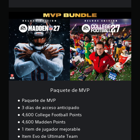
P
a
q
u
e
t
e
d
e
M
V
P
Paquete de MVP
Paquete de MVP
3 días de acceso anticipado
4,600 College Football Points
4,600 Madden Points
1 item de jugador mejorable
Item Evo de Ultimate Team