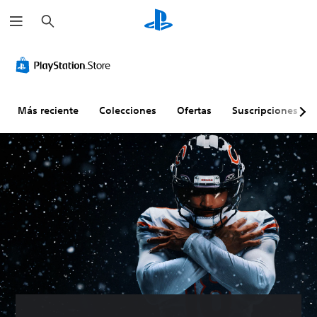
B
u
s
c
a
r
Más reciente
Colecciones
Ofertas
Suscripciones