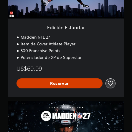
t
á
n
d
a
Edición Estándar
r
Madden NFL 27
Item de Cover Athlete Player
300 Franchise Points
Potenciador de XP de Superstar
US$69.99
Reservar
E
d
i
c
i
ó