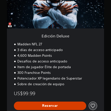
n
D
e
l
u
x
e
Edición Deluxe
Madden NFL 27
3 días de acceso anticipado
4,600 Madden Points
Desafíos de acceso anticipado
Item de jugador Élite de portada
300 Franchise Points
Potenciador XP legendario de Superstar
Sobre de creación de equipo
US$99.99
Reservar