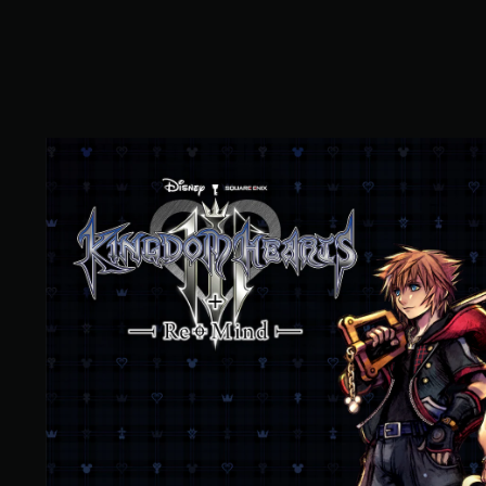
K
I
N
G
D
O
M
H
E
A
R
T
S
I
I
I
+