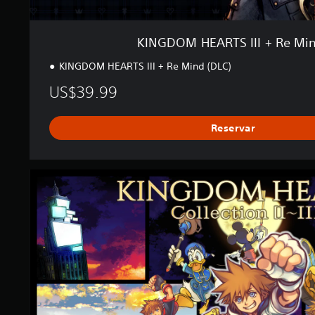
R
e
M
KINGDOM HEARTS III + Re Min
i
n
KINGDOM HEARTS III + Re Mind (DLC)
d
(
US$39.99
D
L
Reservar
C
)
K
I
N
G
D
O
M
H
E
A
R