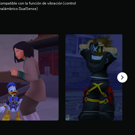
ompatible con la función de vibración (control
nalámbrico DualSense)