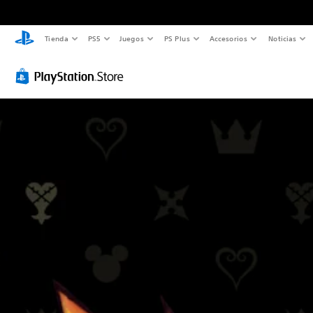
Tienda
PS5
Juegos
PS Plus
Accesorios
Noticias