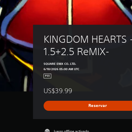
KINGDOM HEARTS 
1.5+2.5 ReMIX-
SQUARE ENIX CO. LTD.
6/10/2026 05:00 AM UTC
PS5
US$39.99
Reservar
Juego offline activado