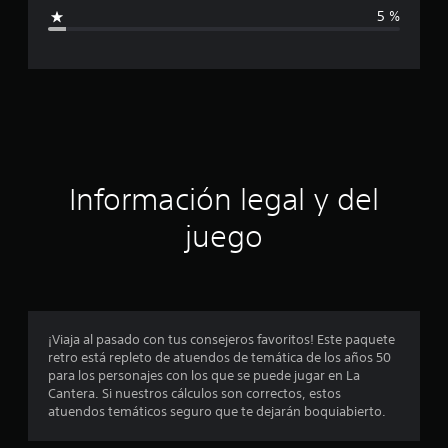
i
i
5 %
c
c
a
c
a
i
o
c
n
e
i
s
ó
Información legal y del
n
juego
p
r
o
¡Viaja al pasado con tus consejeros favoritos! Este paquete
retro está repleto de atuendos de temática de los años 50
m
para los personajes con los que se puede jugar en La
Cantera. Si nuestros cálculos son correctos, estos
e
atuendos temáticos seguro que te dejarán boquiabierto.