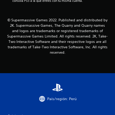
consola PS5 a la que entres con tu misma cuenta.
l
l
© Supermassive Games 2022. Published and distributed by
2K. Supermassive Games, The Quarry and Quarry names
a
and logos are trademarks or registered trademarks of
s
Supermassive Games Limited. All rights reserved. 2K, Take-
Two Interactive Software and their respective logos are all
d
trademarks of Take-Two Interactive Software, Inc. All rights
reserved.
e
c
i
n
c
País/región: Perú
o
e