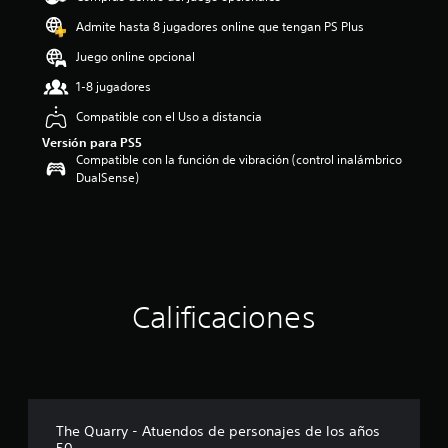
o
Admite hasta 8 jugadores online que tengan PS Plus
:
4
Juego online opcional
.
1-8 jugadores
7
3
Compatible con el Uso a distancia
e
Versión para PS5
s
Compatible con la función de vibración (control inalámbrico
t
DualSense)
r
e
l
l
a
s
d
e
Calificaciones
c
i
n
c
o
e
The Quarry - Atuendos de personajes de los años
s