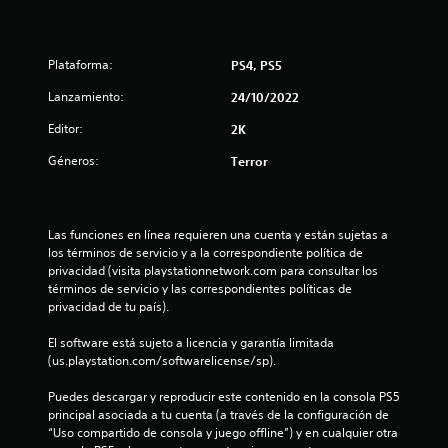
d
i
Plataforma:
PS4, PS5
o
Lanzamiento:
24/10/2022
:
Editor:
2K
4
Géneros:
Terror
.
7
Las funciones en línea requieren una cuenta y están sujetas a 
3
los términos de servicio y a la correspondiente política de 
privacidad (visita playstationnetwork.com para consultar los 
términos de servicio y las correspondientes políticas de 
e
privacidad de tu país).
s
El software está sujeto a licencia y garantía limitada 
(us.playstation.com/softwarelicense/sp).
t
Puedes descargar y reproducir este contenido en la consola PS5 
r
principal asociada a tu cuenta (a través de la configuración de 
“Uso compartido de consola y juego offline”) y en cualquier otra 
e