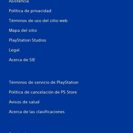
Asistencia
s
Política de privacidad
t
Términos de uso del sitio web
r
Mapa del sitio
e
PlayStation Studios
Legal
l
Acerca de SIE
l
a
Términos de servicio de PlayStation
s
Política de cancelación de PS Store
e
Avisos de salud
n
Acerca de las clasificaciones
u
n