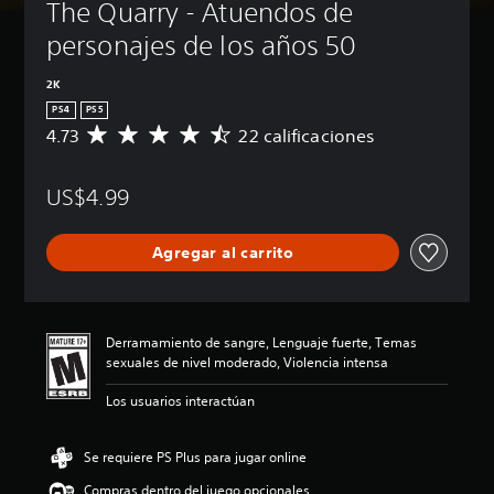
The Quarry - Atuendos de 
personajes de los años 50
2K
PS4
PS5
4.73
22 calificaciones
C
a
l
US$4.99
i
f
i
Agregar al carrito
c
a
c
i
ó
Derramamiento de sangre, Lenguaje fuerte, Temas
n
sexuales de nivel moderado, Violencia intensa
p
r
Los usuarios interactúan
o
m
e
Se requiere PS Plus para jugar online
d
Compras dentro del juego opcionales
i