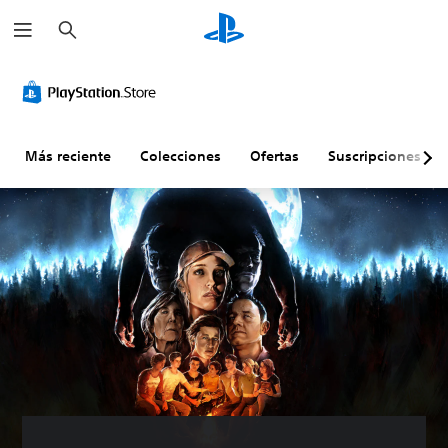
B
u
s
c
a
r
Más reciente
Colecciones
Ofertas
Suscripciones