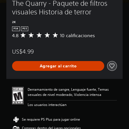
The Quarry - Paquete de filtros 
visuales Historia de terror
2K
PS4
PS5
4.8
10 calificaciones
C
a
l
US$4.99
i
f
i
Agregar al carrito
c
a
c
i
ó
Derramamiento de sangre, Lenguaje fuerte, Temas
n
sexuales de nivel moderado, Violencia intensa
p
r
Los usuarios interactúan
o
m
e
Se requiere PS Plus para jugar online
d
Compras dentro del juego opcionales
i