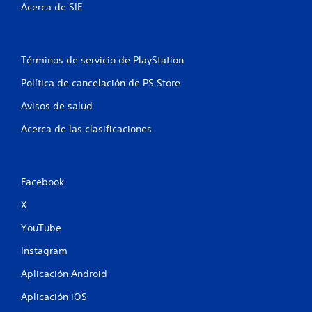
Acerca de SIE
s
e
Términos de servicio de PlayStation
n
Política de cancelación de PS Store
u
Avisos de salud
n
Acerca de las clasificaciones
t
o
Facebook
t
X
a
YouTube
l
Instagram
d
Aplicación Android
e
Aplicación iOS