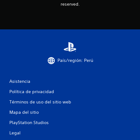
reserved.
i
n
c
o
e
País/región: Perú
s
t
Asistencia
r
Política de privacidad
e
Términos de uso del sitio web
l
Mapa del sitio
l
PlayStation Studios
Legal
a