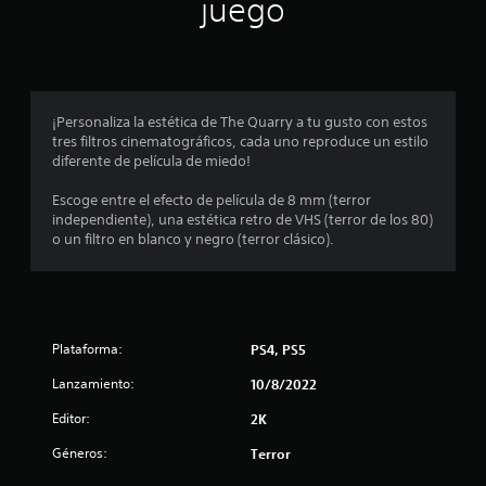
n
juego
p
r
o
¡Personaliza la estética de The Quarry a tu gusto con estos
tres filtros cinematográficos, cada uno reproduce un estilo
m
diferente de película de miedo!
e
Escoge entre el efecto de película de 8 mm (terror
independiente), una estética retro de VHS (terror de los 80)
d
o un filtro en blanco y negro (terror clásico).
i
o
Plataforma:
PS4, PS5
:
Lanzamiento:
10/8/2022
4
Editor:
2K
.
Géneros:
Terror
8