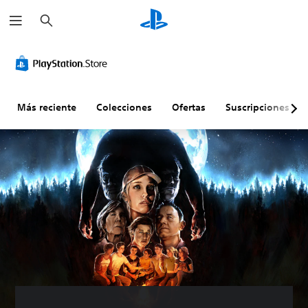
B
u
s
c
a
r
Más reciente
Colecciones
Ofertas
Suscripciones