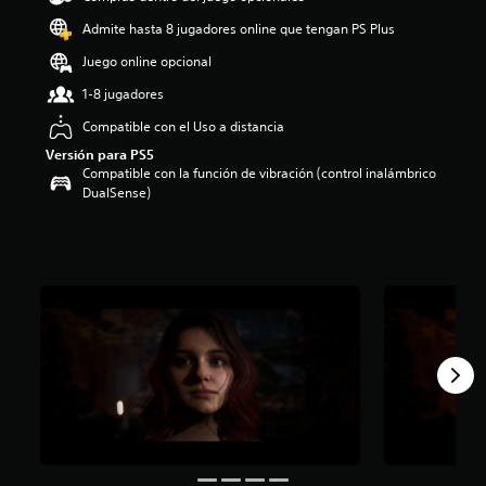
o
Admite hasta 8 jugadores online que tengan PS Plus
:
4
Juego online opcional
.
1-8 jugadores
8
e
Compatible con el Uso a distancia
s
Versión para PS5
t
Compatible con la función de vibración (control inalámbrico
r
DualSense)
e
l
l
a
s
d
e
c
i
n
c
o
e
s
t