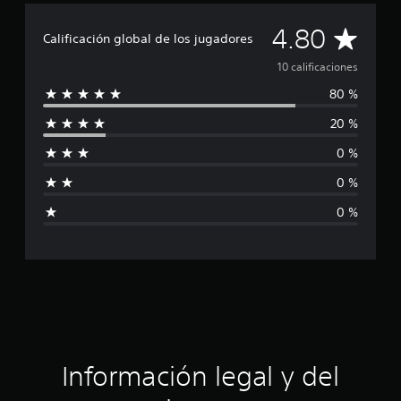
c
a
C
4.80
c
Calificación global de los jugadores
i
a
10 calificaciones
o
n
80 %
l
e
s
20 %
i
0 %
f
0 %
i
0 %
c
a
c
i
ó
Información legal y del