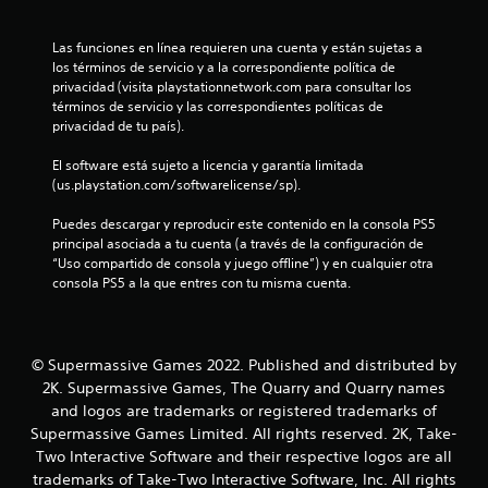
e
Las funciones en línea requieren una cuenta y están sujetas a 
los términos de servicio y a la correspondiente política de 
s
privacidad (visita playstationnetwork.com para consultar los 
términos de servicio y las correspondientes políticas de 
t
privacidad de tu país).
r
El software está sujeto a licencia y garantía limitada 
(us.playstation.com/softwarelicense/sp).
e
Puedes descargar y reproducir este contenido en la consola PS5 
l
principal asociada a tu cuenta (a través de la configuración de 
“Uso compartido de consola y juego offline”) y en cualquier otra 
l
consola PS5 a la que entres con tu misma cuenta.
a
s
© Supermassive Games 2022. Published and distributed by
2K. Supermassive Games, The Quarry and Quarry names
d
and logos are trademarks or registered trademarks of
e
Supermassive Games Limited. All rights reserved. 2K, Take-
Two Interactive Software and their respective logos are all
c
trademarks of Take-Two Interactive Software, Inc. All rights