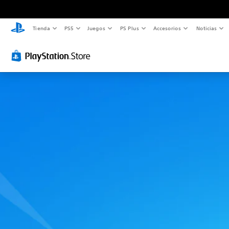
Tienda
PS5
Juegos
PS Plus
Accesorios
Noticias