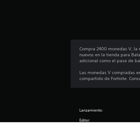
e
l
l
a
s
e
n
u
Compra 2400 monedas V, la m
n
nuevos en la tienda para Bata
t
adicional como el pase de ba
o
t
Las monedas V compradas en 
a
compartido de Fortnite. Cons
l
d
e
2
7
Lanzamiento:
c
a
Editor:
l
i
Géneros:
f