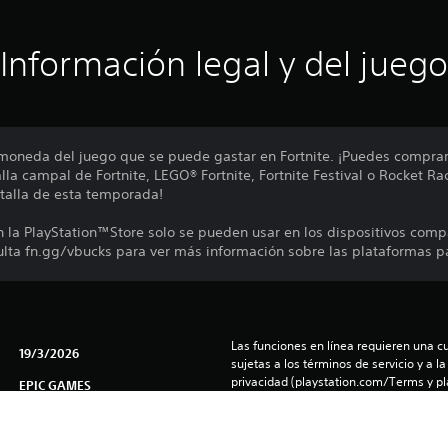
Información legal y del juego
oneda del juego que se puede gastar en Fortnite. ¡Puedes comprar
lla campal de Fortnite, LEGO® Fortnite, Fortnite Festival o Rocket 
talla de esta temporada!
la PlayStation™Store solo se pueden usar en los dispositivos comp
ulta fn.gg/vbucks para ver más información sobre las plataformas pa
Las funciones en línea requieren una cu
19/3/2026
sujetas a los términos de servicio y a la
privacidad (playstation.com/Terms y pl
EPIC GAMES
policy).
Acción, Aventura
El software está sujeto a licencia 