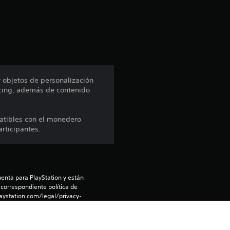
c
i
ó
n
 objetos de personalización
Racing, además de contenido
p
r
atibles con el monedero
rticipantes.
o
m
e
enta para PlayStation y están 
 correspondiente política de 
aystation.com/legal/privacy-
d
i