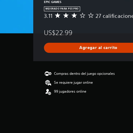
EPIC GAMES
MEJORADO PARA PS5 PRO
3.11
27 calificacion
C
a
l
US$22.99
i
f
i
Agregar al carrito
c
a
c
i
ó
Compras dentro del juego opcionales
n
Se requiere jugar online
p
r
99 jugadores online
o
m
e
d
i
o
: