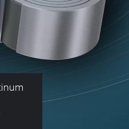
tinum
s