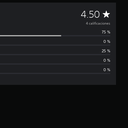
C
4.50
a
4 calificaciones
75 %
l
0 %
i
25 %
f
0 %
0 %
i
c
a
c
i