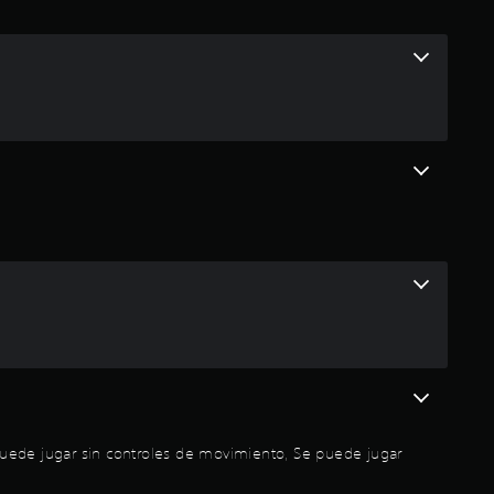
ó
n
p
r
o
m
e
d
i
o
Se puede jugar sin controles de movimiento, Se puede jugar
: