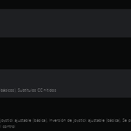
(básicos), Subtítulos CC nítidos
joystick ajustable (básica), Inversión de joystick ajustable (básica), 
l control