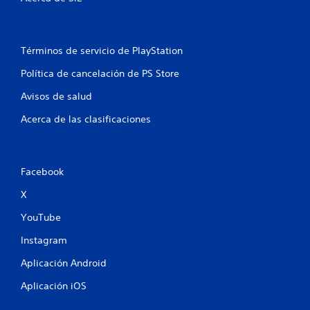
i
r
o
s
o
a
s
n
n
.
e
t
Términos de servicio de PlayStation
s
e
p
e
Política de cancelación de PS Store
a
l
r
g
Avisos de salud
a
a
i
Acerca de las clasificaciones
m
n
e
v
p
e
l
r
a
Facebook
t
y
i
X
.
r
l
YouTube
o
S
s
Instagram
u
j
b
Aplicación Android
o
t
y
í
Aplicación iOS
s
t
t