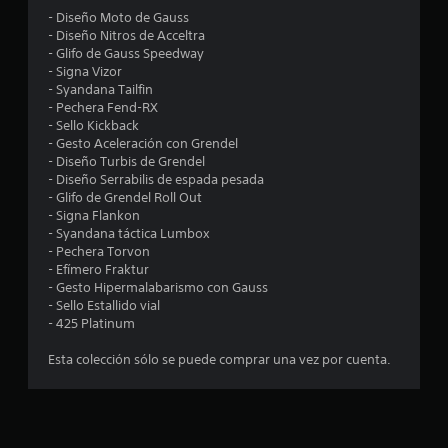
o
,
l
- Diseño Moto de Gauss
l
t
o
S
o
- Diseño Nitros de Acceltra
a
a
u
s
- Glifo de Gauss Speedway
e
m
e
b
j
- Signa Vizor
x
b
o
- Syandana Tailfin
t
p
i
s
y
- Pechera Fend-RX
e
í
é
s
- Sello Kickback
r
t
n
t
t
- Gesto Aceleración con Grendel
i
u
e
i
- Diseño Turbis de Grendel
e
s
l
r
c
- Diseño Serrabilis de espada pesada
n
p
o
k
- Glifo de Grendel Roll Out
c
o
s
e
s
- Signa Flankon
i
s
C
.
- Syandana táctica Lumbox
a
i
l
C
- Pechera Torvon
c
b
- Efímero Fraktur
(
i
l
I
l
- Gesto Hipermalabarismo con Gauss
n
b
e
n
- Sello Estallido vial
e
á
c
v
a
- 425 Platinum
m
s
a
e
á
m
i
Esta colección sólo se puede comprar una vez por cuenta.
r
s
t
b
c
i
s
i
o
c
e
i
a
s
a
ó
r
)
(
n
l
n