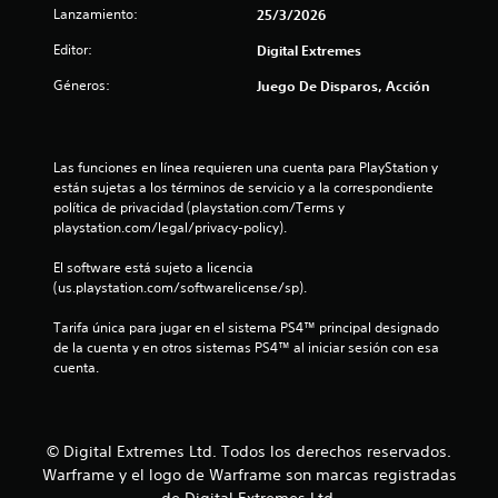
s
E
o
d
Lanzamiento:
25/3/2026
o
u
l
s
e
l
j
Editor:
c
Digital Extremes
j
o
n
u
o
o
e
Géneros:
Juego De Disparos, Acción
e
l
y
l
g
t
o
j
s
o
r
u
t
i
o
e
e
Las funciones en línea requieren una cuenta para PlayStation y 
n
i
s
g
están sujetas a los términos de servicio y a la correspondiente 
c
i
t
c
o
política de privacidad (playstation.com/Terms y 
l
m
k
o
playstation.com/legal/privacy-policy).
u
p
a
a
f
y
o
j
f
El software está sujeto a licencia 
e
r
l
u
l
(us.playstation.com/softwarelicense/sp).
s
t
s
i
u
a
d
n
t
Tarifa única para jugar en el sistema PS4™ principal designado 
b
n
e
a
de la cuenta y en otros sistemas PS4™ al iniciar sesión con esa 
t
t
e
)
cuenta.
í
b
e
.
t
s
l
1
u
p
e
l
a
(
6
o
r
© Digital Extremes Ltd. Todos los derechos reservados.
b
s
a
Warframe y el logo de Warframe son marcas registradas
c
á
C
q