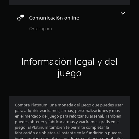
o
s
e
m
n
o
r
o
o
p
a
m
Comunicación online
c
c
q
e
e
i
u
n
Chat rápido
r
o
e
t
l
n
f
o
o
e
a
d
s
s
c
u
c
d
i
r
o
Información legal y del
e
l
a
l
s
i
n
o
juego
e
t
t
r
n
a
e
e
s
s
e
s
i
u
l
p
b
l
g
a
i
e
a
r
Compra Platinum, una moneda del juego que puedes usar
l
c
m
a
para adquirir warframes, armas, personalizaciones y más
i
t
e
j
en el mercado del juego para reforzar tu arsenal. También
d
u
p
u
puedes obtener y fabricar armas y warframes gratis en el
a
r
l
g
juego. El Platinum también te permite completar la
d
a
a
a
fabricación de objetos al instante en la fundición o puedes
d
.
y
r
intercambiarlo con otros jugadores en el juego por objetos
e