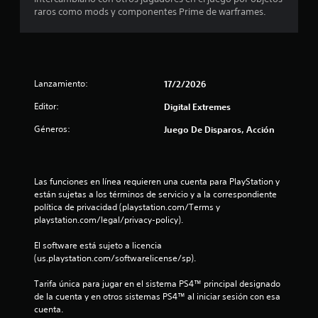
o
,
raros como mods y componentes Prime de warframes.
l
l
t
S
o
a
a
u
s
e
m
b
j
x
b
o
t
p
i
y
e
í
é
Lanzamiento:
17/2/2026
s
r
t
n
t
i
Editor:
u
Digital Extremes
e
i
e
s
l
c
n
Géneros:
Juego De Disparos, Acción
p
o
k
c
o
s
s
i
s
C
.
a
i
C
c
Las funciones en línea requieren una cuenta para PlayStation y 
b
(
i
están sujetas a los términos de servicio y a la correspondiente 
l
I
n
b
política de privacidad (playstation.com/Terms y 
e
n
e
playstation.com/legal/privacy-policy).
á
c
v
m
s
a
e
á
El software está sujeto a licencia 
m
i
r
t
(us.playstation.com/softwarelicense/sp).
b
c
i
s
i
o
c
Tarifa única para jugar en el sistema PS4™ principal designado 
i
a
s
a
de la cuenta y en otros sistemas PS4™ al iniciar sesión con esa 
ó
r
)
(
cuenta.
l
n