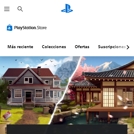
B
u
s
c
a
r
Más reciente
Colecciones
Ofertas
Suscripciones