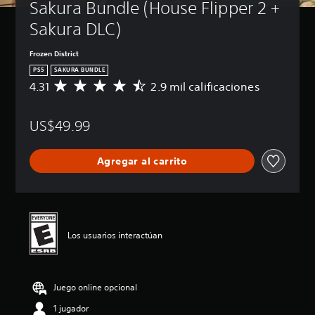
Sakura Bundle (House Flipper 2 + 
Sakura DLC)
Frozen District
PS5
SAKURA BUNDLE
4.31
2.9 mil calificaciones
C
a
l
US$49.99
i
f
i
Agregar al carrito
c
a
c
i
ó
n
Los usuarios interactúan
p
r
o
m
Juego online opcional
e
d
1 jugador
i