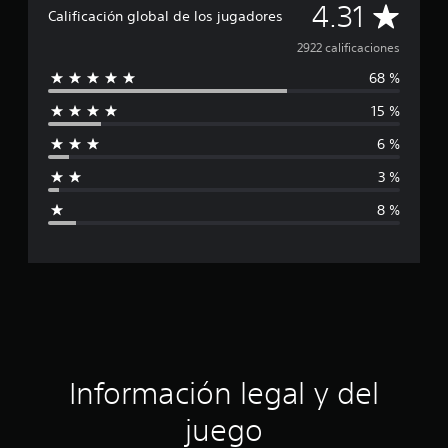
C
4.31
Calificación global de los jugadores
a
2922 calificaciones
68 %
l
15 %
i
6 %
f
3 %
i
8 %
c
a
c
i
ó
Información legal y del
n
juego