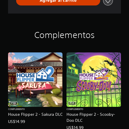
Agregar al carrito
i
e
n
c
e
Complementos
PS5
PS5
COMPLEMENTO
COMPLEMENTO
House Flipper 2 - Sakura DLC
House Flipper 2 - Scooby-
Doo DLC
US$14.99
US$14.99