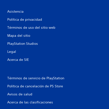
s
Asistencia
e
Política de privacidad
n
Términos de uso del sitio web
u
Mapa del sitio
n
PlayStation Studios
Legal
t
Acerca de SIE
o
t
Términos de servicio de PlayStation
a
Política de cancelación de PS Store
l
Avisos de salud
d
Acerca de las clasificaciones
e