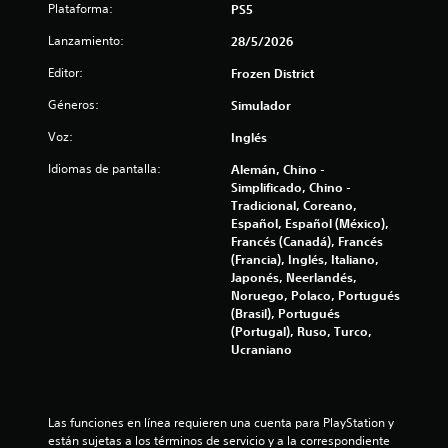
1
Plataforma:
PS5
e
Lanzamiento:
28/5/2026
s
Editor:
Frozen District
Géneros:
Simulador
t
Voz:
Inglés
r
Idiomas de pantalla:
Alemán, Chino -
e
Simplificado, Chino -
Tradicional, Coreano,
l
Español, Español (México),
Francés (Canadá), Francés
l
(Francia), Inglés, Italiano,
Japonés, Neerlandés,
a
Noruego, Polaco, Portugués
(Brasil), Portugués
s
(Portugal), Ruso, Turco,
Ucraniano
d
e
Las funciones en línea requieren una cuenta para PlayStation y 
están sujetas a los términos de servicio y a la correspondiente 