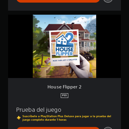
H
o
u
s
e
F
l
i
p
p
e
r
2
House Flipper 2
PS5
Prueba del juego
Suscríbete a PlayStation Plus Deluxe para jugar a la prueba del
juego completo durante 1 horas