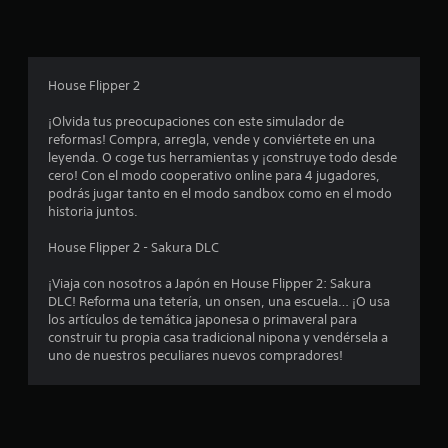
p
r
o
House Flipper 2
m
¡Olvida tus preocupaciones con este simulador de
reformas! Compra, arregla, vende y conviértete en una
e
leyenda. O coge tus herramientas y ¡construye todo desde
cero! Con el modo cooperativo online para 4 jugadores,
d
podrás jugar tanto en el modo sandbox como en el modo
historia juntos.
i
House Flipper 2 - Sakura DLC
o
¡Viaja con nosotros a Japón en House Flipper 2: Sakura
:
DLC! Reforma una tetería, un onsen, una escuela… ¡O usa
los artículos de temática japonesa o primaveral para
4
construir tu propia casa tradicional nipona y vendérsela a
uno de nuestros peculiares nuevos compradores!
.
3