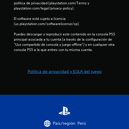
c
política de privacidad (playstation.com/Terms y 
playstation.com/legal/privacy-policy).
i
El software está sujeto a licencia 
n
(us.playstation.com/softwarelicense/sp).
c
Puedes descargar y reproducir este contenido en la consola PS5 
principal asociada a tu cuenta (a través de la configuración de 
o
“Uso compartido de consola y juego offline”) y en cualquier otra 
consola PS5 a la que entres con tu misma cuenta.
e
s
Política de privacidad y EULA del juego
t
r
e
l
l
País/región: Perú
a