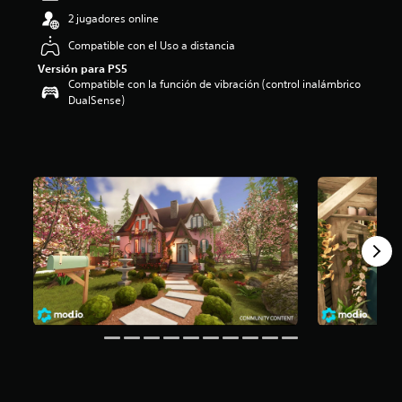
o
2 jugadores online
:
Compatible con el Uso a distancia
4
.
Versión para PS5
3
Compatible con la función de vibración (control inalámbrico
1
DualSense)
e
s
t
r
e
l
l
a
s
d
e
c
i
n
c
o
e
s