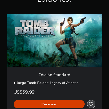
E
d
i
c
i
ó
n
S
t
a
n
d
a
r
Edición Standard
d
Juego Tomb Raider: Legacy of Atlantis
US$59.99
Reservar