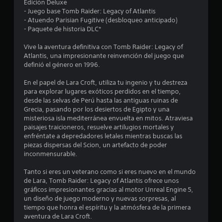
Edición Deluxe
- Juego base Tomb Raider: Legacy of Atlantis
- Atuendo Parisian Fugitive (desbloqueo anticipado)
- Paquete de historia DLC*
Vive la aventura definitiva con Tomb Raider: Legacy of
Atlantis, una impresionante reinvención del juego que
definió el género en 1996.
En el papel de Lara Croft, utiliza tu ingenio y tu destreza
para explorar lugares exóticos perdidos en el tiempo,
desde las selvas de Perú hasta las antiguas ruinas de
Grecia, pasando por los desiertos de Egipto y una
misteriosa isla mediterránea envuelta en mitos. Atraviesa
paisajes traicioneros, resuelve artilugios mortales y
enfréntate a depredadores letales mientras buscas las
piezas dispersas del Scion, un artefacto de poder
inconmensurable.
Tanto si eres un veterano como si eres nuevo en el mundo
de Lara, Tomb Raider: Legacy of Atlantis ofrece unos
gráficos impresionantes gracias al motor Unreal Engine 5,
un diseño de juego moderno y nuevas sorpresas, al
tiempo que honra el espíritu y la atmósfera de la primera
aventura de Lara Croft.