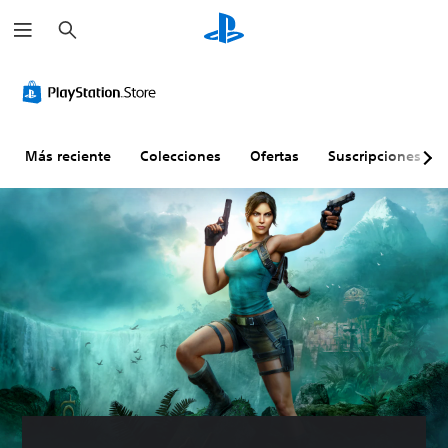
B
u
s
c
a
r
Más reciente
Colecciones
Ofertas
Suscripciones