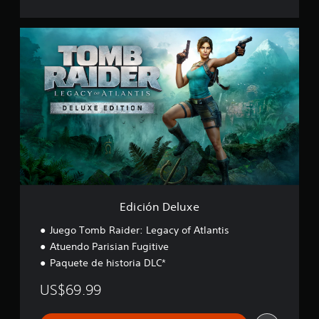
E
d
i
c
i
ó
n
D
e
l
u
x
e
Edición Deluxe
Juego Tomb Raider: Legacy of Atlantis
Atuendo Parisian Fugitive
Paquete de historia DLC*
US$69.99