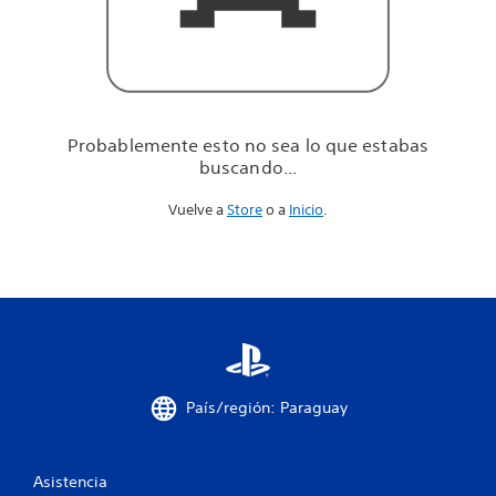
u
e
e
s
t
a
b
Probablemente esto no sea lo que estabas
a
buscando...
s
b
Vuelve a
Store
o a
Inicio
.
u
s
c
a
n
d
o
.
.
.
País/región: Paraguay
Asistencia