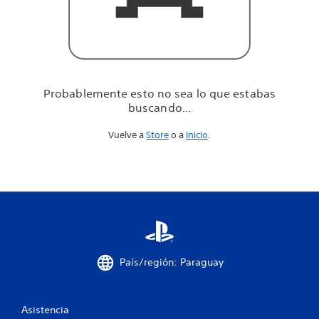
u
e
e
s
t
a
b
Probablemente esto no sea lo que estabas
a
buscando...
s
b
Vuelve a
Store
o a
Inicio
.
u
s
c
a
n
d
o
.
.
.
País/región: Paraguay
Asistencia