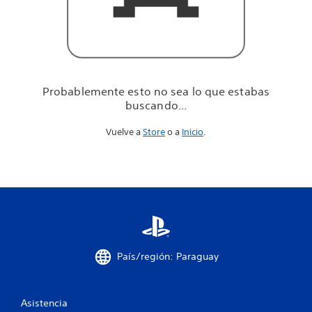
u
e
e
s
t
a
b
Probablemente esto no sea lo que estabas
a
buscando...
s
b
Vuelve a
Store
o a
Inicio
.
u
s
c
a
n
d
o
.
.
.
País/región: Paraguay
Asistencia