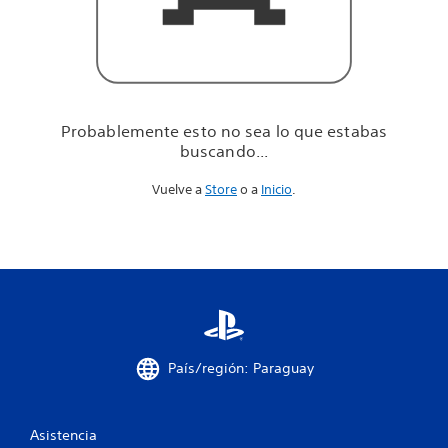
u
e
e
s
t
a
b
Probablemente esto no sea lo que estabas
a
buscando...
s
b
Vuelve a
Store
o a
Inicio
.
u
s
c
a
n
d
o
.
.
.
País/región: Paraguay
Asistencia