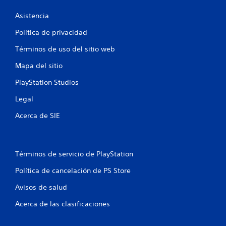
o
Asistencia
e
Política de privacidad
s
Términos de uso del sitio web
t
Mapa del sitio
r
PlayStation Studios
e
Legal
Acerca de SIE
l
l
a
Términos de servicio de PlayStation
Política de cancelación de PS Store
s
Avisos de salud
e
Acerca de las clasificaciones
n