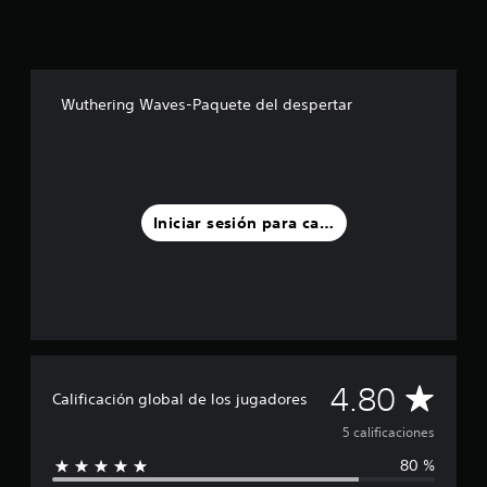
e
c
i
n
c
Wuthering Waves-Paquete del despertar
o
e
s
t
r
e
l
Iniciar sesión para calificar
l
a
s
e
n
u
n
t
C
4.80
o
Calificación global de los jugadores
t
a
5 calificaciones
a
l
80 %
l
d