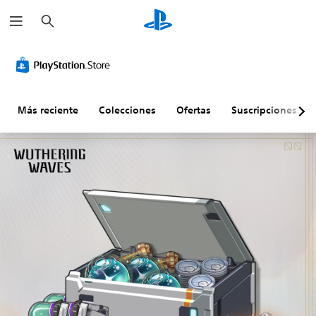
B
u
s
c
a
r
Más reciente
Colecciones
Ofertas
Suscripciones