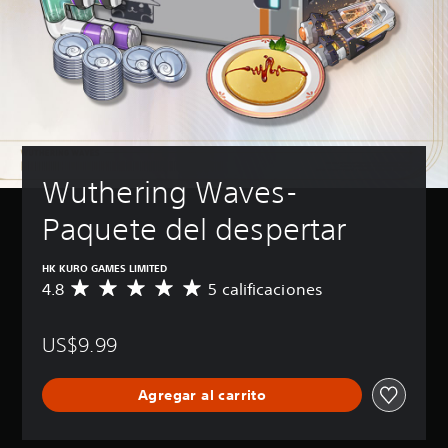
Wuthering Waves-
Paquete del despertar
HK KURO GAMES LIMITED
4.8
5 calificaciones
C
a
l
US$9.99
i
f
i
Agregar al carrito
c
a
c