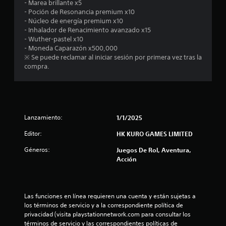
- Marea brillante x5
m
- Poción de Resonancia premium x10
- Núcleo de energía premium x10
e
- Inhalador de Renacimiento avanzado x15
- Wuther-pastel x10
d
- Moneda Caparazón x500,000
※ Se puede reclamar al iniciar sesión por primera vez tras la
i
compra.
o
:
Lanzamiento:
1/1/2025
4
Editor:
HK KURO GAMES LIMITED
.
Géneros:
Juegos De Rol, Aventura,
8
Acción
e
s
Las funciones en línea requieren una cuenta y están sujetas a 
los términos de servicio y a la correspondiente política de 
t
privacidad (visita playstationnetwork.com para consultar los 
términos de servicio y las correspondientes políticas de 