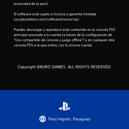
r
privacidad de tu país).
e
El software está sujeto a licencia y garantía limitada 
(us.playstation.com/softwarelicense/sp).
l
Puedes descargar y reproducir este contenido en la consola PS5 
principal asociada a tu cuenta (a través de la configuración de 
l
“Uso compartido de consola y juego offline”) y en cualquier otra 
consola PS5 a la que entres con tu misma cuenta.
a
s
Copyright ©KURO GAMES. ALL RIGHTS RESERVED.
d
e
c
i
n
País/región: Paraguay
c