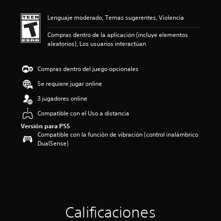
i
ó
Lenguaje moderado, Temas sugerentes, Violencia
n
p
Compras dentro de la aplicación (incluye elementos
r
aleatorios), Los usuarios interactúan
o
m
e
Compras dentro del juego opcionales
d
i
Se requiere jugar online
o
3 jugadores online
:
4
Compatible con el Uso a distancia
.
Versión para PS5
8
Compatible con la función de vibración (control inalámbrico
e
DualSense)
s
t
r
e
l
l
a
s
Calificaciones
d