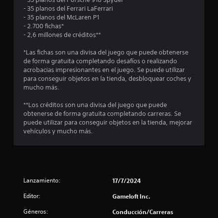
c
d
q
- 35 planos del Ferrari LaFerrari
i
e
u
- 35 planos del McLaren P1
c
o
l
e
- 2.700 fichas*
a
j
p
- 2,6 millones de créditos**
)
e
u
o
S
e
d
*Las fichas son una divisa del juego que puede obtenerse
s
e
g
r
de forma gratuita completando desafíos o realizando
o
o
í
acrobacias impresionantes en el juego. Se puede utilizar
t
f
e
a
para conseguir objetos en la tienda, desbloquear coches y
r
n
n
mucho más.
r
e
c
r
c
u
e
**Los créditos son una divisa del juego que puede
e
a
e
s
obtenerse de forma gratuita completando carreras. Se
n
l
u
puede utilizar para conseguir objetos en la tienda, mejorar
a
q
l
l
vehículos y mucho más.
l
u
t
g
i
a
l
u
e
r
n
r
v
a
a
m
i
Lanzamiento:
17/7/2024
s
o
s
s
o
m
u
Editor:
Gameloft Inc.
p
e
a
e
c
n
l
Géneros:
Conducción/Carreras
i
t
m