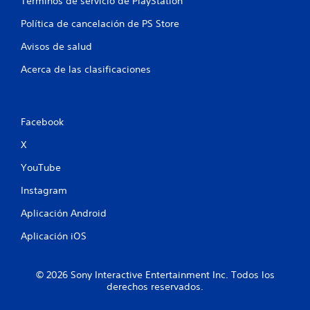
s
Términos de servicio de PlayStation
i
o
n
r
Política de cancelación de PS Store
p
m
u
Avisos de salud
a
l
c
Acerca de las clasificaciones
s
i
ó
a
n
c
d
i
e
Facebook
o
t
n
X
u
e
t
YouTube
s
o
r
r
Instagram
á
i
a
p
Aplicación Android
l
i
d
Aplicación iOS
d
e
a
l
s
g
© 2026 Sony Interactive Entertainment Inc. Todos los
d
a
derechos reservados.
e
m
b
e