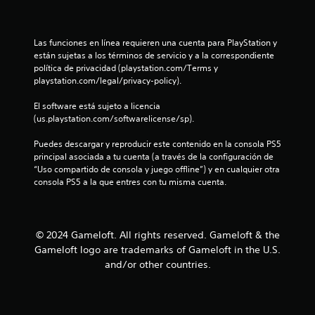
n
o
o
e
n
.
n
u
e
t
Las funciones en línea requieren una cuenta para PlayStation y 
s
e
n
están sujetas a los términos de servicio y a la correspondiente 
R
d
m
política de privacidad (playstation.com/Terms y 
e
e
o
t
playstation.com/legal/privacy-policy).
c
s
l
o
e
e
El software está sujeto a licencia 
o
n
r
s
(us.playstation.com/softwarelicense/sp).
s
t
d
t
i
o
a
Puedes descargar y reproducir este contenido en la consola PS5 
b
s
t
principal asociada a tu cuenta (a través de la configuración de 
a
i
d
o
“Uso compartido de consola y juego offline”) y en cualquier otra 
l
u
consola PS5 a la que entres con tu misma cuenta.
r
l
i
r
i
d
a
d
o
a
n
s
d
t
© 2024 Gameloft. All rights reserved. Gameloft & the
e
d
d
e
Gameloft logo are trademarks of Gameloft in the U.S.
e
e
e
6
l
and/or other countries.
l
t
o
g
u
c
s
a
t
j
m
o
o