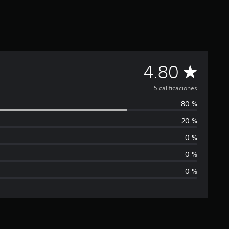
C
4.80
a
5 calificaciones
80 %
l
20 %
i
0 %
f
0 %
0 %
i
c
a