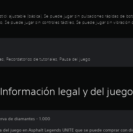
oystick ajustable (básica), Se puede jugar sin pulsaciones rápidas de 
Se puede jugar sin controles táctiles, Se puede jugar sin vibración d
les, Recordatorios de tutoriales, Pausa del juego
Información legal y del juego
serva de diamantes - 1.000
a del juego en Asphalt Legends UNITE que se puede comprar con din