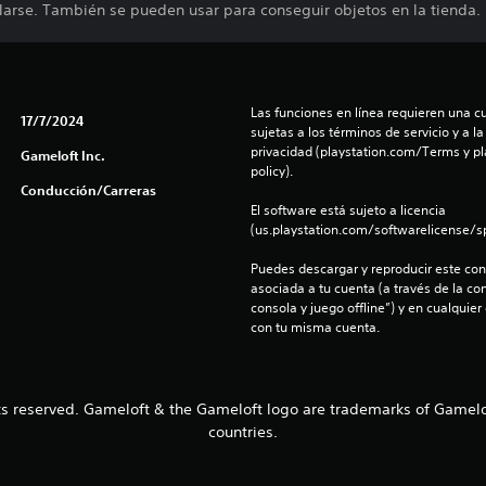
rse. También se pueden usar para conseguir objetos en la tienda.
Las funciones en línea requieren una cu
17/7/2024
sujetas a los términos de servicio y a la
privacidad (playstation.com/Terms y pl
Gameloft Inc.
policy).
Conducción/Carreras
El software está sujeto a licencia 
(us.playstation.com/softwarelicense/sp
Puedes descargar y reproducir este cont
asociada a tu cuenta (a través de la co
consola y juego offline”) y en cualquier
con tu misma cuenta.
ts reserved. Gameloft & the Gameloft logo are trademarks of Gamelof
countries.