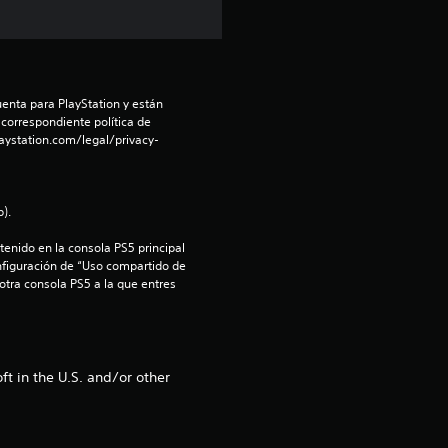
l
l
a
enta para PlayStation y están 
 correspondiente política de 
s
aystation.com/legal/privacy-
d
).
e
enido en la consola PS5 principal 
c
nfiguración de “Uso compartido de 
 otra consola PS5 a la que entres 
i
n
t in the U.S. and/or other
c
o