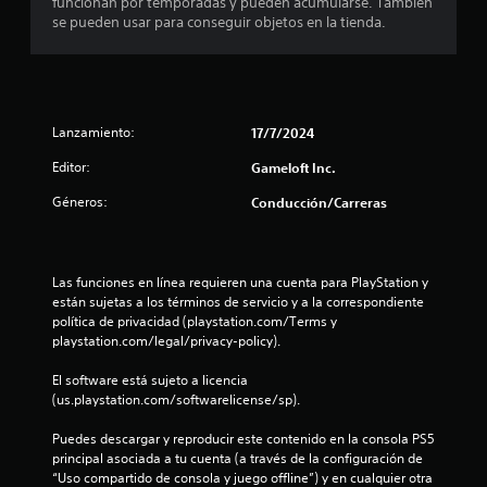
funcionan por temporadas y pueden acumularse. También
d
q
i
se pueden usar para conseguir objetos en la tienda.
e
u
c
l
e
a
j
p
)
u
o
S
e
d
e
g
Lanzamiento:
17/7/2024
r
o
o
í
Editor:
Gameloft Inc.
f
e
a
r
n
n
Géneros:
Conducción/Carreras
e
c
r
c
u
e
e
a
s
n
l
u
Las funciones en línea requieren una cuenta para PlayStation y 
a
q
l
están sujetas a los términos de servicio y a la correspondiente 
l
u
t
política de privacidad (playstation.com/Terms y 
g
i
a
playstation.com/legal/privacy-policy).
u
e
r
n
r
v
El software está sujeto a licencia 
a
m
i
(us.playstation.com/softwarelicense/sp).
s
o
s
o
m
u
Puedes descargar y reproducir este contenido en la consola PS5 
p
e
a
principal asociada a tu cuenta (a través de la configuración de 
c
n
l
“Uso compartido de consola y juego offline”) y en cualquier otra 
i
t
m