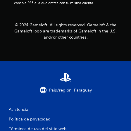
consola PS5 a la que entres con tu misma cuenta.
o
o
e
n
.
n
e
t
s
e
R
© 2024 Gameloft. All rights reserved. Gameloft & the
d
m
e
e
Gameloft logo are trademarks of Gameloft in the U.S.
o
c
s
l
and/or other countries.
o
e
e
n
r
s
s
t
d
i
o
a
b
s
t
i
d
o
l
u
r
i
r
i
d
a
o
a
n
País/región: Paraguay
s
d
t
d
d
e
e
e
e
Asistencia
l
l
t
o
g
u
Política de privacidad
s
a
t
j
m
Términos de uso del sitio web
o
o