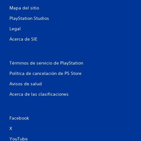
e
r
y
p
Mapa del sitio
i
s
l
a
t
a
PlayStation Studios
i
l
y
c
Legal
.
e
k
s
Acerca de SIE
s
P
.
u
e
S
d
Términos de servicio de PlayStation
e
e
s
p
Política de cancelación de PS Store
r
u
e
Avisos de salud
e
v
d
Acerca de las clasificaciones
i
e
s
j
a
u
r
g
l
Facebook
a
a
i
X
r
n
s
YouTube
f