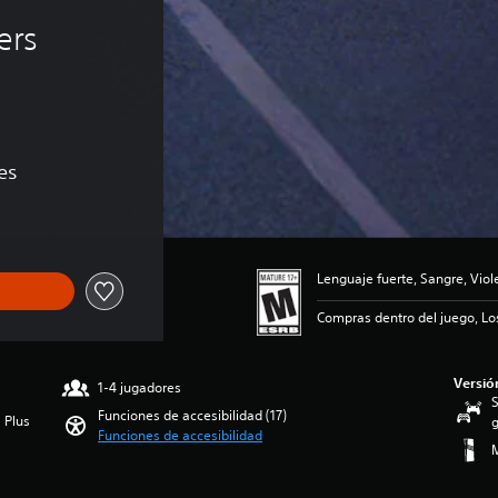
ers 
es
Lenguaje fuerte, Sangre, Viol
Compras dentro del juego, Lo
Versió
1-4 jugadores
S
Funciones de accesibilidad (17)
 Plus
g
Funciones de accesibilidad
M