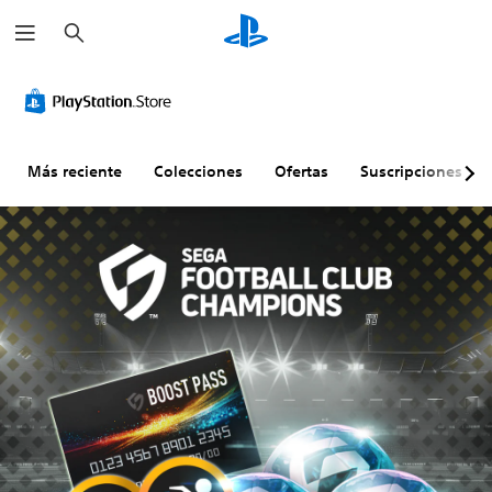
B
u
s
c
a
r
Más reciente
Colecciones
Ofertas
Suscripciones