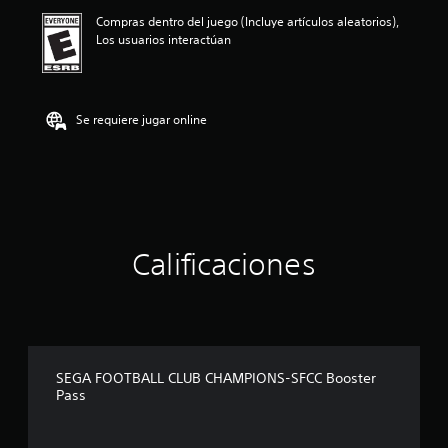
a
Compras dentro del juego (Incluye artículos aleatorios),
c
Los usuarios interactúan
i
o
n
e
s
Se requiere jugar online
Calificaciones
SEGA FOOTBALL CLUB CHAMPIONS-SFCC Booster
Pass