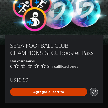
SEGA FOOTBALL CLUB 
CHAMPIONS-SFCC Booster Pass
SEGA CORPORATION
0
Sin calificaciones
S
i
n
US$9.99
c
a
l
Agregar al carrito
i
f
i
c