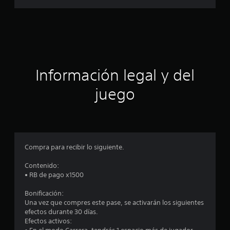
f
i
c
a
Información legal y del
c
juego
i
o
n
Compra para recibir lo siguiente.
e
Contenido:
• RB de pago x1500
s
Bonificación:
Una vez que compres este pase, se activarán los siguientes
efectos durante 30 días.
Efectos activos: