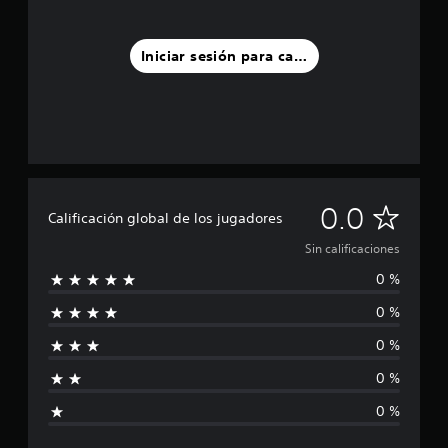
Iniciar sesión para calificar
S
0.0
Calificación global de los jugadores
i
Sin calificaciones
0 %
n
0 %
c
0 %
a
0 %
l
0 %
i