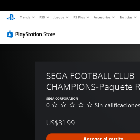
Tienda
PS5
Juegos
PS Plus
Accesorios
Noticias
SEGA FOOTBALL CLUB 
CHAMPIONS-Paquete R
SEGA CORPORATION
0
Sin calificacione
S
i
n
US$31.99
c
a
l
Agregar al carrito