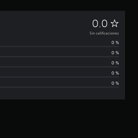
S
0.0
i
Sin calificaciones
0 %
n
0 %
c
0 %
a
0 %
0 %
l
i
f
i