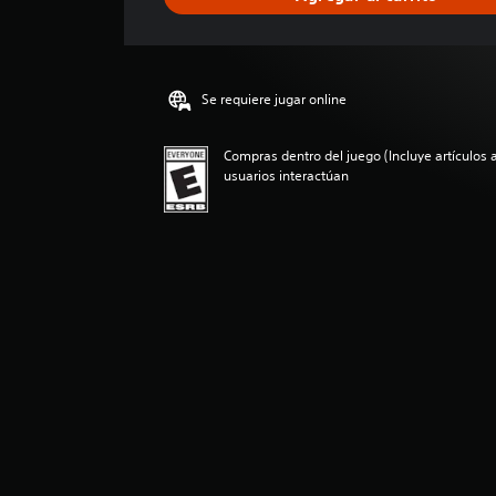
i
f
i
c
a
Se requiere jugar online
c
i
o
Compras dentro del juego (Incluye artículos a
n
usuarios interactúan
e
s