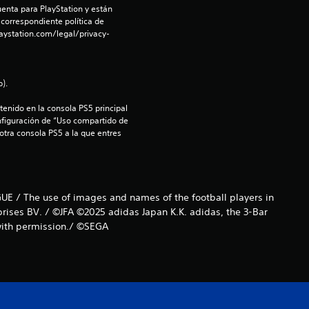
enta para PlayStation y están 
 correspondiente política de 
aystation.com/legal/privacy-
).
enido en la consola PS5 principal 
nfiguración de “Uso compartido de 
 otra consola PS5 a la que entres 
UE / The use of images and names of the football players in
prises BV. / ©JFA ©2025 adidas Japan K.K. adidas, the 3-Bar
 with permission./ ©SEGA