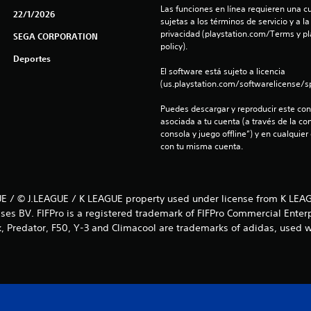
Las funciones en línea requieren una cu
22/1/2026
sujetas a los términos de servicio y a la
privacidad (playstation.com/Terms y pl
SEGA CORPORATION
policy).
Deportes
El software está sujeto a licencia 
(us.playstation.com/softwarelicense/sp
Puedes descargar y reproducir este cont
asociada a tu cuenta (a través de la co
consola y juego offline”) y en cualquier
con tu misma cuenta.
E / © J.LEAGUE / K LEAGUE property used under license from K LEAG
ses BV. FIFPro is a registered trademark of FIFPro Commercial Enter
k, Predator, F50, Y-3 and Climacool are trademarks of adidas, used