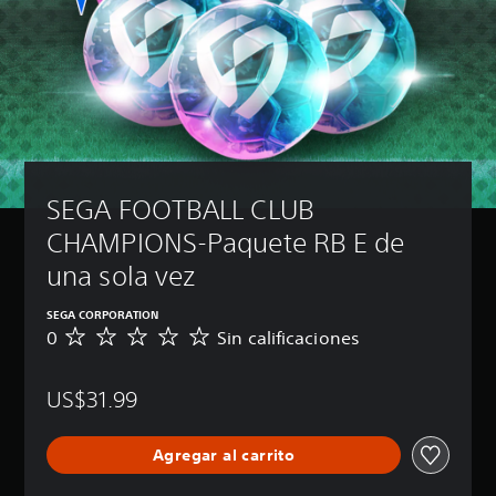
SEGA FOOTBALL CLUB 
CHAMPIONS-Paquete RB E de 
una sola vez
SEGA CORPORATION
0
Sin calificaciones
S
i
n
US$31.99
c
a
l
Agregar al carrito
i
f