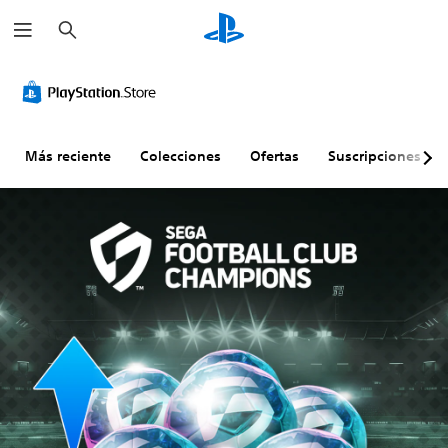
B
u
s
c
a
r
Más reciente
Colecciones
Ofertas
Suscripciones