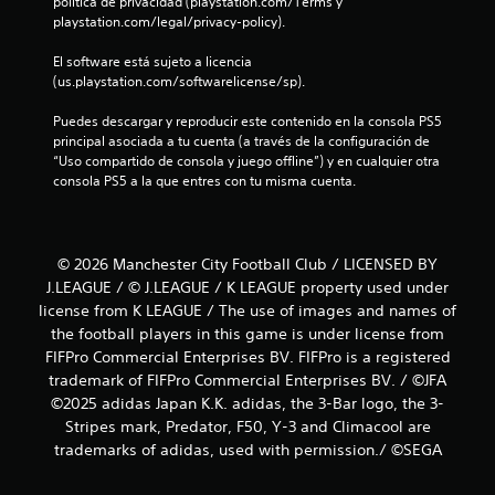
política de privacidad (playstation.com/Terms y 
playstation.com/legal/privacy-policy).
El software está sujeto a licencia 
(us.playstation.com/softwarelicense/sp).
Puedes descargar y reproducir este contenido en la consola PS5 
principal asociada a tu cuenta (a través de la configuración de 
“Uso compartido de consola y juego offline”) y en cualquier otra 
consola PS5 a la que entres con tu misma cuenta.
© 2026 Manchester City Football Club / LICENSED BY
J.LEAGUE / © J.LEAGUE / K LEAGUE property used under
license from K LEAGUE / The use of images and names of
the football players in this game is under license from
FIFPro Commercial Enterprises BV. FIFPro is a registered
trademark of FIFPro Commercial Enterprises BV. / ©JFA
©2025 adidas Japan K.K. adidas, the 3-Bar logo, the 3-
Stripes mark, Predator, F50, Y-3 and Climacool are
trademarks of adidas, used with permission./ ©SEGA