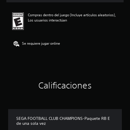
i
c
a
Compras dentro del juego (Incluye artículos aleatorios),
c
Los usuarios interactúan
i
o
n
e
s
Se requiere jugar online
Calificaciones
SEGA FOOTBALL CLUB CHAMPIONS-Paquete RB E
de una sola vez