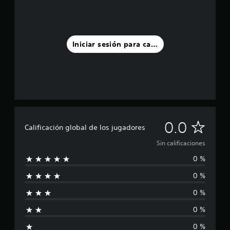
Iniciar sesión para calificar
S
0.0
Calificación global de los jugadores
i
Sin calificaciones
0 %
n
0 %
c
0 %
a
0 %
l
0 %