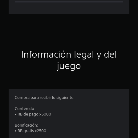
i
f
i
c
a
Información legal y del
c
juego
i
o
n
Compra para recibir lo siguiente.
e
Contenido:
• RB de pago x5000
s
Bonificación:
• RB gratis x2500