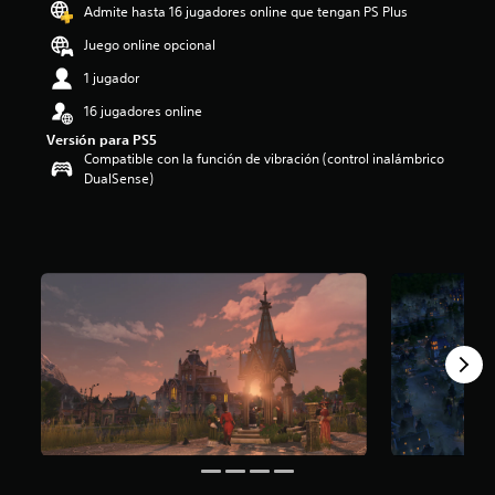
Admite hasta 16 jugadores online que tengan PS Plus
i
o
Juego online opcional
:
5
1 jugador
e
16 jugadores online
s
t
Versión para PS5
r
Compatible con la función de vibración (control inalámbrico
e
DualSense)
l
l
a
s
d
e
c
i
n
c
o
e
s
t
r
e