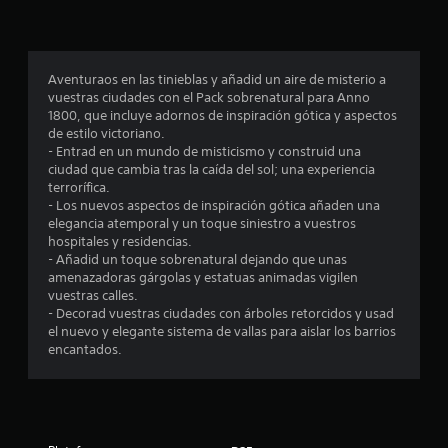
p
r
o
Aventuraos en las tinieblas y añadid un aire de misterio a
vuestras ciudades con el Pack sobrenatural para Anno
m
1800, que incluye adornos de inspiración gótica y aspectos
de estilo victoriano.
e
- Entrad en un mundo de misticismo y construid una
ciudad que cambia tras la caída del sol; una experiencia
d
terrorífica.
- Los nuevos aspectos de inspiración gótica añaden una
i
elegancia atemporal y un toque siniestro a vuestros
hospitales y residencias.
o
- Añadid un toque sobrenatural dejando que unas
amenazadoras gárgolas y estatuas animadas vigilen
:
vuestras calles.
- Decorad vuestras ciudades con árboles retorcidos y usad
5
el nuevo y elegante sistema de vallas para aislar los barrios
encantados.
e
s