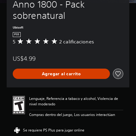
Anno 1800 - Pack 
sobrenatural
Ubisoft
PS5
5
2 calificaciones
C
a
l
US$4.99
i
f
i
Agregar al carrito
c
a
c
i
ó
Lenguaje, Referencia a tabaco y alcohol, Violencia de
n
nivel moderado
p
r
Compras dentro del juego, Los usuarios interactúan
o
m
e
Se requiere PS Plus para jugar online
d