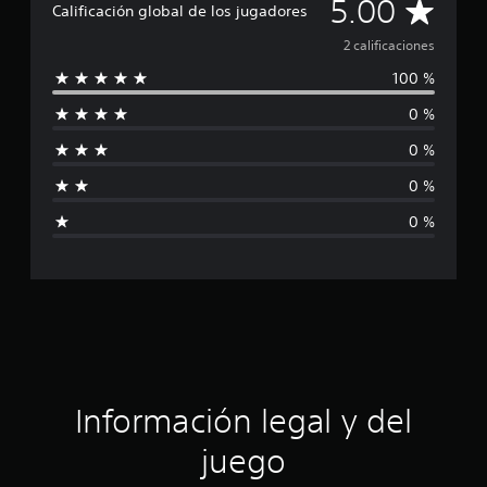
C
5.00
Calificación global de los jugadores
i
o
a
2 calificaciones
n
100 %
e
l
s
0 %
i
0 %
f
0 %
i
0 %
c
a
c
i
ó
Información legal y del
n
juego