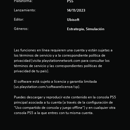
t
Plataforma:
PS5
r
Lanzamiento:
14/11/2023
e
Editor:
Ubisoft
Géneros:
Estrategia, Simulación
l
l
Las funciones en línea requieren una cuenta y están sujetas a 
a
los términos de servicio y a la correspondiente política de 
privacidad (visita playstationnetwork.com para consultar los 
s
términos de servicio y las correspondientes políticas de 
privacidad de tu país).
d
El software está sujeto a licencia y garantía limitada 
e
(us.playstation.com/softwarelicense/sp).
c
Puedes descargar y reproducir este contenido en la consola PS5 
principal asociada a tu cuenta (a través de la configuración de 
i
“Uso compartido de consola y juego offline”) y en cualquier otra 
consola PS5 a la que entres con tu misma cuenta.
n
c