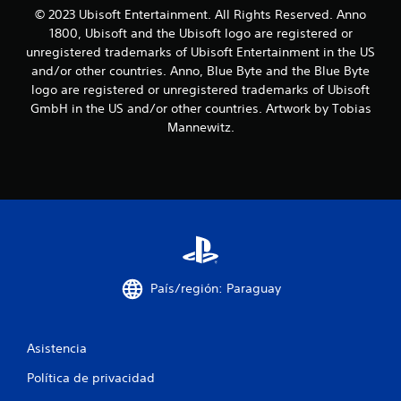
© 2023 Ubisoft Entertainment. All Rights Reserved. Anno
o
1800, Ubisoft and the Ubisoft logo are registered or
unregistered trademarks of Ubisoft Entertainment in the US
e
and/or other countries. Anno, Blue Byte and the Blue Byte
s
logo are registered or unregistered trademarks of Ubisoft
GmbH in the US and/or other countries. Artwork by Tobias
t
Mannewitz.
r
e
l
l
a
País/región: Paraguay
s
Asistencia
e
Política de privacidad
n