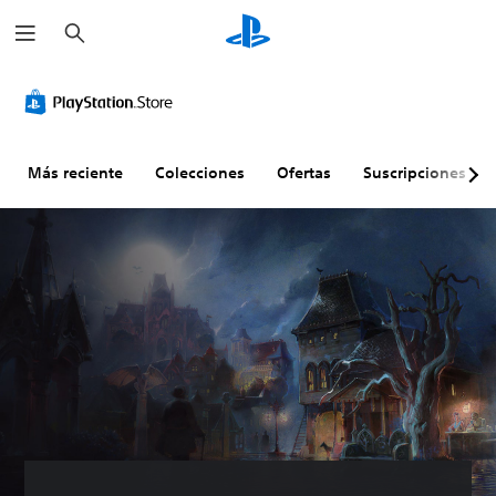
B
u
s
c
a
r
Más reciente
Colecciones
Ofertas
Suscripciones