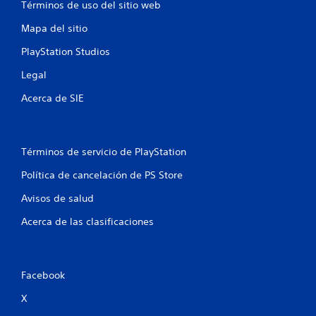
Términos de uso del sitio web
u
Mapa del sitio
n
PlayStation Studios
t
Legal
o
Acerca de SIE
t
a
Términos de servicio de PlayStation
l
Política de cancelación de PS Store
d
Avisos de salud
Acerca de las clasificaciones
e
2
Facebook
c
X
a