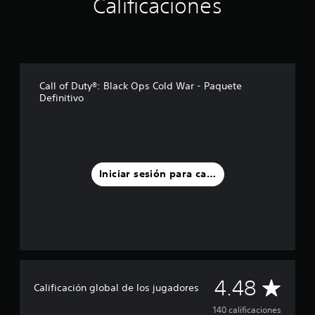
Calificaciones
e
l
l
a
s
e
n
Call of Duty®: Black Ops Cold War - Paquete
u
Definitivo
n
t
o
t
a
l
Iniciar sesión para calificar
d
e
1
4
0
c
a
l
C
4.48
i
Calificación global de los jugadores
f
a
140 calificaciones
i