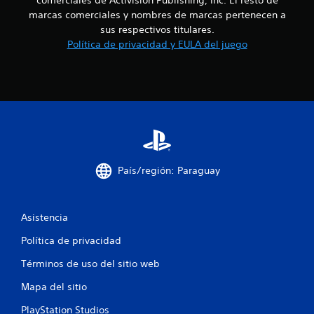
e
marcas comerciales y nombres de marcas pertenecen a
sus respectivos titulares.
n
Política de privacidad y EULA del juego
u
n
t
o
t
País/región: Paraguay
a
l
Asistencia
d
Política de privacidad
Términos de uso del sitio web
e
Mapa del sitio
1
PlayStation Studios