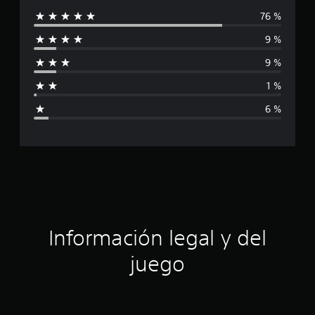
c
76 %
l
a
c
9 %
i
i
o
9 %
f
n
1 %
e
i
s
6 %
c
a
c
i
ó
Información legal y del
n
juego
p
r