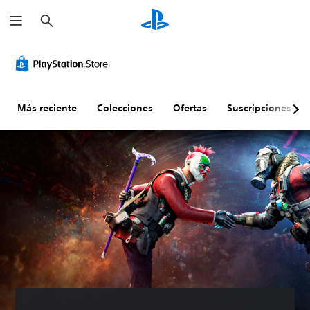
B
u
s
c
a
r
Más reciente
Colecciones
Ofertas
Suscripciones