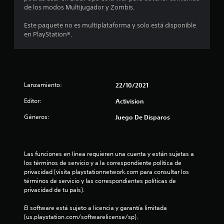
de los modos Multijugador y Zombis.
s
Este paquete no es multiplataforma y solo está disponible
t
en PlayStation®.
r
e
l
Lanzamiento:
22/10/2021
Editor:
l
Activision
Géneros:
Juego De Disparos
a
s
Las funciones en línea requieren una cuenta y están sujetas a 
d
los términos de servicio y a la correspondiente política de 
privacidad (visita playstationnetwork.com para consultar los 
e
términos de servicio y las correspondientes políticas de 
privacidad de tu país).
c
El software está sujeto a licencia y garantía limitada 
i
(us.playstation.com/softwarelicense/sp).