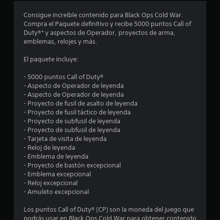
o
Consigue increíble contenido para Black Ops Cold War.
Compra el Paquete definitivo y recibe 5000 puntos Call of
m
Duty®* y aspectos de Operador, proyectos de arma,
emblemas, relojes y más.
e
El paquete incluye:
d
- 5000 puntos Call of Duty®
i
- Aspecto de Operador de leyenda
- Aspecto de Operador de leyenda
o
- Proyecto de fusil de asalto de leyenda
- Proyecto de fusil táctico de leyenda
:
- Proyecto de subfusil de leyenda
- Proyecto de subfusil de leyenda
4
- Tarjeta de visita de leyenda
- Reloj de leyenda
.
- Emblema de leyenda
- Proyecto de bastón excepcional
4
- Emblema excepcional
- Reloj excepcional
- Amuleto excepcional
8
Los puntos Call of Duty® (CP) son la moneda del juego que
e
podrás usar en Black Ops Cold War para obtener contenido