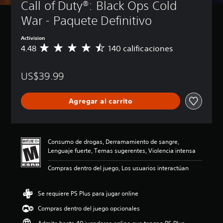
Call of Duty®: Black Ops Cold 
War - Paquete Definitivo
Activision
4.48
140 calificaciones
C
a
l
US$39.99
i
f
i
Agregar al carrito
c
a
c
i
ó
Consumo de drogas, Derramamiento de sangre,
n
Lenguaje fuerte, Temas sugerentes, Violencia intensa
p
r
Compras dentro del juego, Los usuarios interactúan
o
m
e
Se requiere PS Plus para jugar online
d
Compras dentro del juego opcionales
i
o