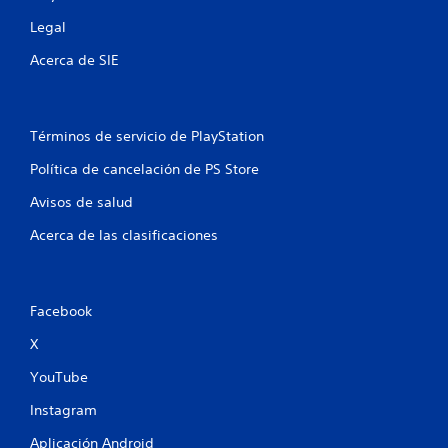
4
Legal
0
Acerca de SIE
c
a
Términos de servicio de PlayStation
l
Política de cancelación de PS Store
i
Avisos de salud
f
Acerca de las clasificaciones
i
c
Facebook
a
X
c
YouTube
Instagram
i
Aplicación Android