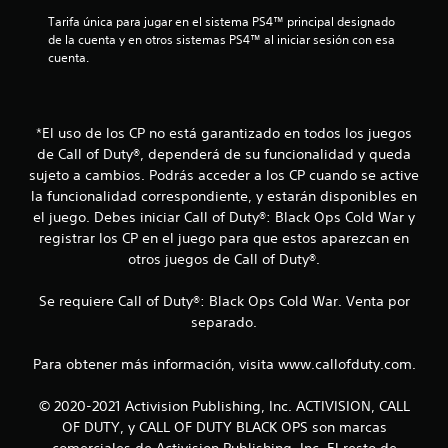
n
Tarifa única para jugar en el sistema PS4™ principal designado 
de la cuenta y en otros sistemas PS4™ al iniciar sesión con esa 
c
cuenta.
o
e
*El uso de los CP no está garantizado en todos los juegos
de Call of Duty®, dependerá de su funcionalidad y queda
s
sujeto a cambios. Podrás acceder a los CP cuando se active
la funcionalidad correspondiente, y estarán disponibles en
t
el juego. Debes iniciar Call of Duty®: Black Ops Cold War y
r
registrar los CP en el juego para que estos aparezcan en
otros juegos de Call of Duty®.
e
Se requiere Call of Duty®: Black Ops Cold War. Venta por
l
separado.
l
Para obtener más información, visita www.callofduty.com.
a
© 2020-2021 Activision Publishing, Inc. ACTIVISION, CALL
s
OF DUTY, y CALL OF DUTY BLACK OPS son marcas
comerciales de Activision Publishing, Inc. El resto de