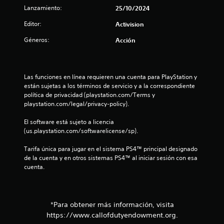
Lanzamiento:
25/10/2024
c
Editor:
Activision
o
Géneros:
Acción
e
s
Las funciones en línea requieren una cuenta para PlayStation y 
t
están sujetas a los términos de servicio y a la correspondiente 
política de privacidad (playstation.com/Terms y 
r
playstation.com/legal/privacy-policy).
e
El software está sujeto a licencia 
(us.playstation.com/softwarelicense/sp).
l
Tarifa única para jugar en el sistema PS4™ principal designado 
l
de la cuenta y en otros sistemas PS4™ al iniciar sesión con esa 
cuenta.
a
s
*Para obtener más información, visita
e
https://www.callofdutyendowment.org.