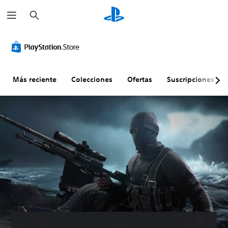
B
u
s
c
a
r
Más reciente
Colecciones
Ofertas
Suscripciones