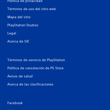
Política de privacidad
4
Términos de uso del sitio web
c
Mapa del sitio
a
PlayStation Studios
l
Legal
i
Acerca de SIE
f
i
Términos de servicio de PlayStation
c
Política de cancelación de PS Store
a
Avisos de salud
c
Acerca de las clasificaciones
i
o
Facebook