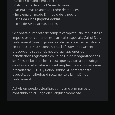
- Grafiti 'Comando encubierto'
- Calcomanía de arma Me siento rana
t
- Tarjeta de visita animada Lobo de metales
- Emblema animado En medio de la noche
r
- Ficha de XP de jugador dobles
- Ficha de XP de armas dobles
e
Se donará el importe de compra completo, sin impuestos o
l
impuestos de venta, de este artículo especial a Call of Duty
Endowment (una organización de beneficencia registrada
l
en EE. UU., EIN: 37-1589072). Call of Duty Endowment
proporciona subvenciones a organizaciones de
a
beneficencia registradas en Reino Unido y organizaciones
sin fines de lucro en los EE. UU. que ayudan a dar trabajo
s
de alta calidad a veteranos subempleados y en situaciones
precarias de EE.UU. y Reino Unido*. Al comprar este
d
paquete, contribuirás directamente a la misión de
Endowment.
e
Activision puede actualizar, cambiar o eliminar este
c
contenido en el juego en cualquier momento.
i
n