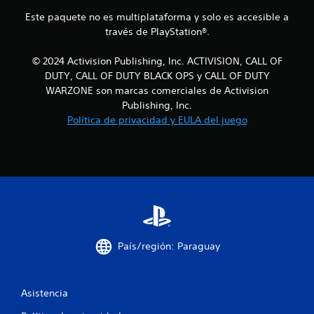
n
Este paquete no es multiplataforma y solo es accesible a
través de PlayStation®.
u
© 2024 Activision Publishing, Inc. ACTIVISION, CALL OF
n
DUTY, CALL OF DUTY BLACK OPS y CALL OF DUTY
t
WARZONE son marcas comerciales de Activision
Publishing, Inc.
o
Política de privacidad y EULA del juego
t
a
l
d
e
País/región: Paraguay
1
Asistencia
4