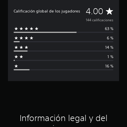
a
c
C
4.00
Calificación global de los jugadores
i
o
a
144 calificaciones
n
e
63 %
l
s
6 %
i
14 %
f
1 %
i
16 %
c
a
c
i
ó
Información legal y del
n