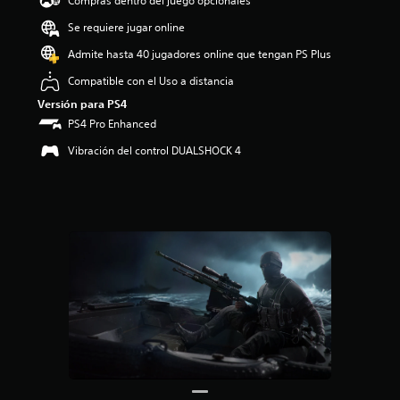
Compras dentro del juego opcionales
i
o
Se requiere jugar online
:
4
Admite hasta 40 jugadores online que tengan PS Plus
e
Compatible con el Uso a distancia
s
t
Versión para PS4
r
PS4 Pro Enhanced
e
l
Vibración del control DUALSHOCK 4
l
a
s
d
e
c
i
n
c
o
e
s
t
r
e