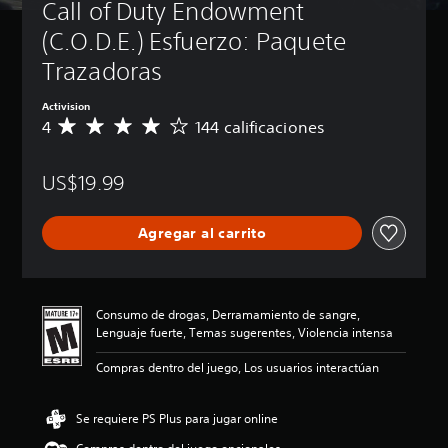
Call of Duty Endowment 
(C.O.D.E.) Esfuerzo: Paquete 
Trazadoras
Activision
4
144 calificaciones
C
a
l
US$19.99
i
f
i
Agregar al carrito
c
a
c
i
ó
Consumo de drogas, Derramamiento de sangre,
n
Lenguaje fuerte, Temas sugerentes, Violencia intensa
p
r
Compras dentro del juego, Los usuarios interactúan
o
m
e
Se requiere PS Plus para jugar online
d