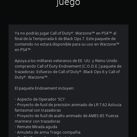
juego
p
r
o
Ya no podrás jugar Call of Duty®: Warzone™ en PS4™ al
final de la Temporada 6 de Black Ops 7. Este paquete de
m
contenido no estará disponible para su uso en Warzone™
en PS4™.
e
Apoya a los militares veteranos de EE. UU. y Reino Unido
d
comprando Call of Duty Endowment (C.O.D.E.) paquete de
trazadoras: Esfuerzo de Call of Duty®: Black Ops 6 y Call of
i
Duty®: Warzone™.
o
El paquete Endowment incluyen:
:
- Aspecto de Operador 'SC1'
- Proyecto de fusil de precisión animado de LR 7.62 Astucia
4
fantasmal con trazadoras
- Proyecto de fusil de asalto animado de AMES 85 'Fuerza
e
marinera' con trazadoras
- Remate Mirada aguda
s
- Amuleto de arma Traigo compañía