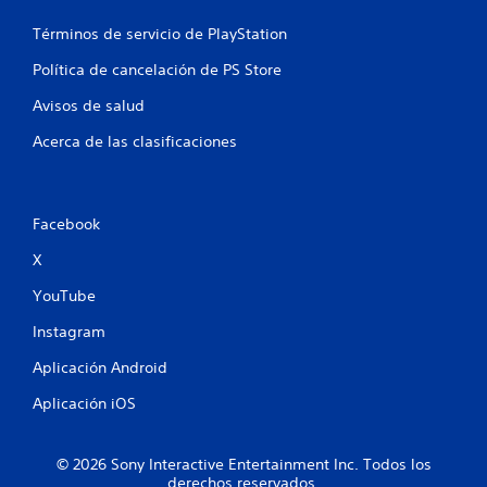
e
Términos de servicio de PlayStation
7
Política de cancelación de PS Store
7
Avisos de salud
c
Acerca de las clasificaciones
a
l
Facebook
i
X
f
YouTube
i
Instagram
c
Aplicación Android
a
Aplicación iOS
c
© 2026 Sony Interactive Entertainment Inc. Todos los
i
derechos reservados.