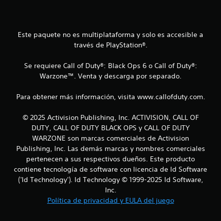
c
i
Este paquete no es multiplataforma y solo es accesible a
n
través de PlayStation®.
c
Se requiere Call of Duty®: Black Ops 6 o Call of Duty®:
o
Warzone™. Venta y descarga por separado.
e
Para obtener más información, visita www.callofduty.com.
s
© 2025 Activision Publishing, Inc. ACTIVISION, CALL OF
DUTY, CALL OF DUTY BLACK OPS y CALL OF DUTY
t
WARZONE son marcas comerciales de Activision
r
Publishing, Inc. Las demás marcas y nombres comerciales
pertenecen a sus respectivos dueños. Este producto
e
contiene tecnología de software con licencia de Id Software
('Id Technology'). Id Technology © 1999-2025 Id Software,
l
Inc.
Política de privacidad y EULA del juego
l