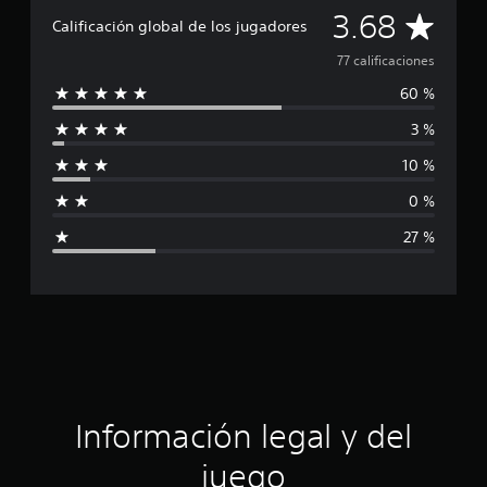
c
C
3.68
Calificación global de los jugadores
a
c
a
77 calificaciones
i
o
60 %
l
n
3 %
e
i
s
10 %
f
0 %
i
27 %
c
a
c
i
ó
Información legal y del
n
juego