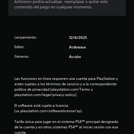
Activision podría actualizar, reemplazar o quitar este
8
contenido del juego en cualquier momento.
e
s
t
Lanzamiento:
12/6/2025
r
Editor:
Activision
Géneros:
Acción
e
l
Las funciones en línea requieren una cuenta para PlayStation y 
l
están sujetas a los términos de servicio y a la correspondiente 
política de privacidad (playstation.com/Terms y 
a
playstation.com/legal/privacy-policy).
s
El software está sujeto a licencia 
(us.playstation.com/softwarelicense/sp).
d
Tarifa única para jugar en el sistema PS4™ principal designado 
e
de la cuenta y en otros sistemas PS4™ al iniciar sesión con esa 
cuenta.