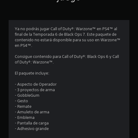
p
r
o
Ya no podrás jugar Call of Duty®: Warzone™ en PS4™ al
final de la Temporada 6 de Black Ops 7. Este paquete de
m
contenido no estará disponible para su uso en Warzone™
en PS4™.
e
Consigue contenido para Call of Duty®: Black Ops 6 y Call
d
of Duty®: Warzone™.
i
El paquete incluye:
o
- Aspecto de Operador
- 3 proyectos de arma
:
- GobbleGum
- Gesto
3
- Remate
- Amuleto de arma
.
- Emblema
- Pantalla de carga
6
- Adhesivo grande