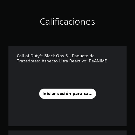
r
e
l
Calificaciones
l
a
s
e
n
u
n
Call of Duty®: Black Ops 6 - Paquete de
t
Trazadoras: Aspecto Ultra Reactivo: ReANIME
o
t
a
l
d
e
Iniciar sesión para calificar
7
7
c
a
l
i
f
i