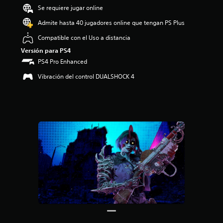
o
Se requiere jugar online
:
3
Admite hasta 40 jugadores online que tengan PS Plus
.
Compatible con el Uso a distancia
6
8
Versión para PS4
e
PS4 Pro Enhanced
s
t
Vibración del control DUALSHOCK 4
r
e
l
l
a
s
d
e
c
i
n
c
o
e
s
t