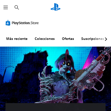
B
u
s
c
a
r
Más reciente
Colecciones
Ofertas
Suscripciones