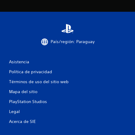
a
s
e
n
País/región: Paraguay
u
n
Asistencia
t
Política de privacidad
o
Términos de uso del sitio web
t
Mapa del sitio
a
PlayStation Studios
l
Legal
Acerca de SIE
d