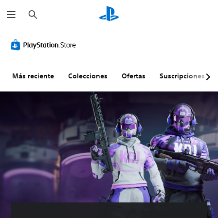
B
u
s
c
a
r
Más reciente
Colecciones
Ofertas
Suscripciones