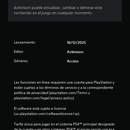
Activision puede actualizar, cambiar o eliminar este
s
contenido en el juego en cualquier momento.
t
r
e
Lanzamiento:
16/12/2025
l
Editor:
Activision
Géneros:
Acción
l
a
Las funciones en línea requieren una cuenta para PlayStation y 
s
están sujetas a los términos de servicio y a la correspondiente 
política de privacidad (playstation.com/Terms y 
d
playstation.com/legal/privacy-policy).
e
El software está sujeto a licencia 
(us.playstation.com/softwarelicense/sp).
c
Tarifa única para jugar en el sistema PS4™ principal designado 
i
de la cuenta y en otros sistemas PS4™ al iniciar sesión con esa 