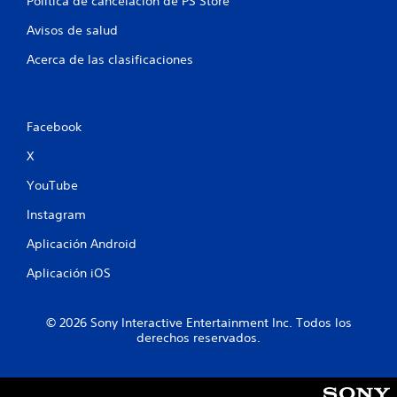
Política de cancelación de PS Store
c
Avisos de salud
a
Acerca de las clasificaciones
l
i
Facebook
f
X
i
YouTube
c
Instagram
Aplicación Android
a
Aplicación iOS
c
i
© 2026 Sony Interactive Entertainment Inc. Todos los
derechos reservados.
o
n