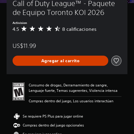
Call of Duty League™ - Paquete 
de Equipo Toronto KOI 2026
Activision
4.5
8 calificaciones
C
a
l
US$11.99
i
f
i
Agregar al carrito
c
a
c
i
ó
Consumo de drogas, Derramamiento de sangre,
n
Lenguaje fuerte, Temas sugerentes, Violencia intensa
p
r
Compras dentro del juego, Los usuarios interactúan
o
m
e
Se requiere PS Plus para jugar online
d
Compras dentro del juego opcionales
i
o