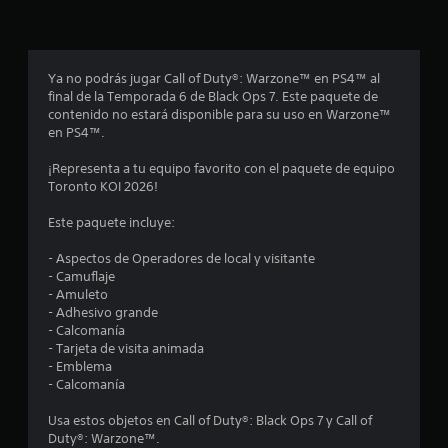
p
r
o
Ya no podrás jugar Call of Duty®: Warzone™ en PS4™ al
final de la Temporada 6 de Black Ops 7. Este paquete de
m
contenido no estará disponible para su uso en Warzone™
en PS4™.
e
¡Representa a tu equipo favorito con el paquete de equipo
d
Toronto KOI 2026!
i
Este paquete incluye:
o
- Aspectos de Operadores de local y visitante
- Camuflaje
:
- Amuleto
- Adhesivo grande
4
- Calcomanía
- Tarjeta de visita animada
.
- Emblema
- Calcomanía
5
Usa estos objetos en Call of Duty®: Black Ops 7 y Call of
Duty®: Warzone™.
e