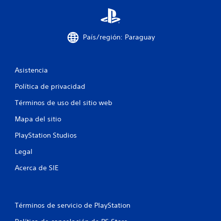
e
n
País/región: Paraguay
u
n
Asistencia
t
Política de privacidad
o
Términos de uso del sitio web
Mapa del sitio
t
PlayStation Studios
a
Legal
l
Acerca de SIE
d
e
Términos de servicio de PlayStation
8