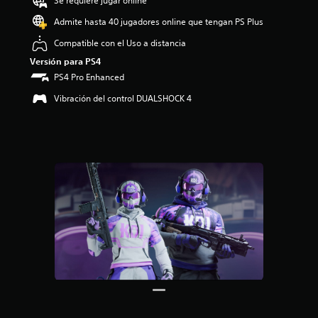
Se requiere jugar online
:
4
Admite hasta 40 jugadores online que tengan PS Plus
.
Compatible con el Uso a distancia
5
e
Versión para PS4
s
PS4 Pro Enhanced
t
r
Vibración del control DUALSHOCK 4
e
l
l
a
s
d
e
c
i
n
c
o
e
s
t
r
e