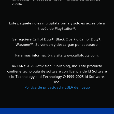
cuenta.
n
c
Este paquete no es multiplataforma y solo es accesible a
o
través de PlayStation®.
e
Se requiere Call of Duty®: Black Ops 7 o Call of Duty®:
s
Warzone™. Se venden y descargan por separado.
t
Para más información, visita www.callofduty.com.
r
©/TM/® 2025 Activision Publishing, Inc. Este producto
contiene tecnología de software con licencia de Id Software
e
('Id Technology'). Id Technology © 1999-2025 Id Software,
l
Inc.
Política de privacidad y EULA del juego
l
a
s