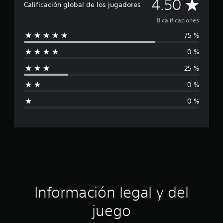
C
4.50
Calificación global de los jugadores
i
o
a
8 calificaciones
n
e
75 %
l
s
0 %
i
25 %
f
0 %
i
0 %
c
a
c
i
ó
Información legal y del
n
juego