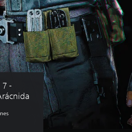
 7 - 
Arácnida
ones