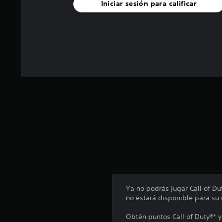
Iniciar sesión para calificar
n
u
n
t
o
t
a
l
d
e
1
0
0
c
a
l
i
f
i
c
Ya no podrás jugar Call of D
a
no estará disponible para s
c
i
Obtén puntos Call of Duty®* y
o