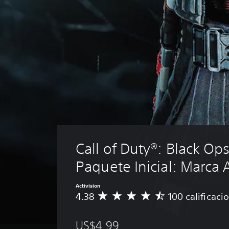
Call of Duty®: Black Ops
Paquete Inicial: Marca 
Activision
4.38
100 calificaci
C
a
l
US$4.99
i