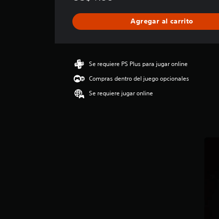
f
i
Agregar al carrito
c
a
c
i
ó
Se requiere PS Plus para jugar online
n
Compras dentro del juego opcionales
p
r
Se requiere jugar online
o
m
e
d
i
o
:
4
.
3
8
e
s