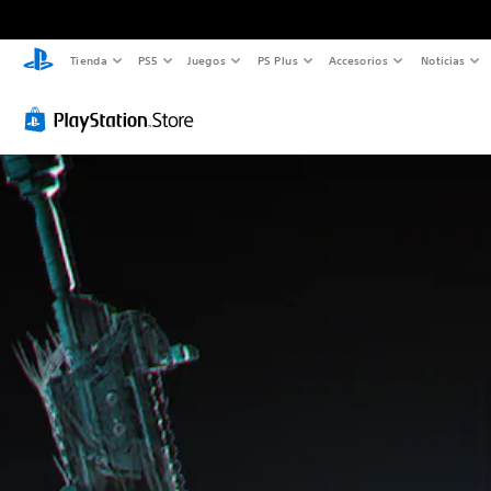
Tienda
PS5
Juegos
PS Plus
Accesorios
Noticias