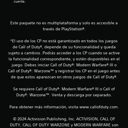
d
cuenta.
e
c
Este paquete no es multiplataforma y solo es accesible a
través de PlayStation®.
i
n
*El uso de los CP no está garantizado en todos los juegos
de Call of Duty®, depende de su funcionalidad y queda
c
sujeto a cambios. Podrás acceder a los CP cuando se active
la funcionalidad correspondiente, y estén disponibles en el
o
juego. Debes iniciar Call of Duty®: Modern Warfare® III o
Call of Duty®: Warzone™ y registrar los CP en el juego antes
e
de que estos aparezcan en otros juegos de Call of Duty®.
s
Se requiere Call of Duty®: Modern Warfare® III o Call of
t
Duty®: Warzone™. Venta y descarga por separado.
r
Para obtener más información, visita www.callofduty.com.
e
© 2024 Activision Publishing, Inc. ACTIVISION, CALL OF
l
DUTY, CALL OF DUTY WARZONE y MODERN WARFARE son