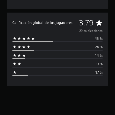
c
a
c
i
C
3.79
o
Calificación global de los jugadores
n
a
e
29 calificaciones
s
45 %
l
24 %
i
14 %
f
0 %
i
17 %
c
a
c
i