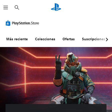
B
u
s
c
a
r
Más reciente
Colecciones
Ofertas
Suscripciones