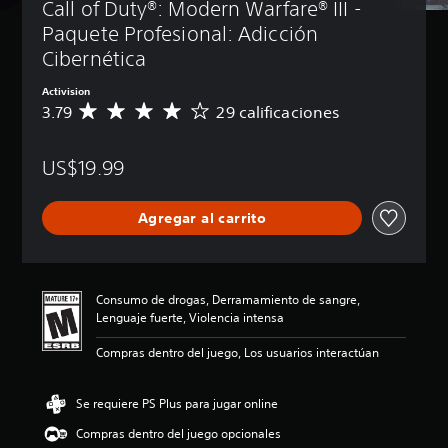
Call of Duty®: Modern Warfare® III - 
Paquete Profesional: Adicción 
Cibernética
Activision
3.79
29 calificaciones
C
a
l
US$19.99
i
f
i
Agregar al carrito
c
a
c
i
ó
Consumo de drogas, Derramamiento de sangre,
n
Lenguaje fuerte, Violencia intensa
p
r
Compras dentro del juego, Los usuarios interactúan
o
m
e
Se requiere PS Plus para jugar online
d
Compras dentro del juego opcionales
i