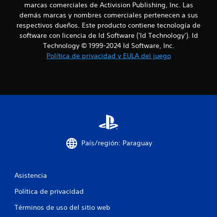
marcas comerciales de Activision Publishing, Inc. Las
l
demás marcas y nombres comerciales pertenecen a sus
respectivos dueños. Este producto contiene tecnología de
a
software con licencia de Id Software ('Id Technology'). Id
Technology © 1999-2024 Id Software, Inc.
s
Política de privacidad y EULA del juego
e
n
u
n
t
País/región: Paraguay
o
t
Asistencia
Política de privacidad
a
Términos de uso del sitio web
l