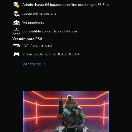
o
Admite hasta 64 jugadores online que tengan PS Plus
:
3
Juego online opcional
.
1-2 jugadores
7
9
Compatible con el Uso a distancia
e
Versión para PS4
s
t
PS4 Pro Enhanced
r
Vibración del control DUALSHOCK 4
e
l
Ver todos
l
a
s
d
e
c
i
n
c
o
e
s
t