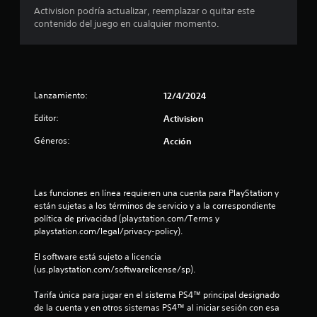
.
Activision podría actualizar, reemplazar o quitar este
7
contenido del juego en cualquier momento.
9
e
Lanzamiento:
12/4/2024
s
Editor:
Activision
t
Géneros:
Acción
r
e
Las funciones en línea requieren una cuenta para PlayStation y 
están sujetas a los términos de servicio y a la correspondiente 
l
política de privacidad (playstation.com/Terms y 
playstation.com/legal/privacy-policy).
l
El software está sujeto a licencia 
a
(us.playstation.com/softwarelicense/sp).
s
Tarifa única para jugar en el sistema PS4™ principal designado 
de la cuenta y en otros sistemas PS4™ al iniciar sesión con esa 