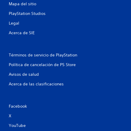
Mapa del sitio
d
PlayStation Studios
e
Legal
2
Acerca de SIE
9
c
Términos de servicio de PlayStation
a
Política de cancelación de PS Store
l
Avisos de salud
i
Acerca de las clasificaciones
f
i
Facebook
c
X
a
YouTube