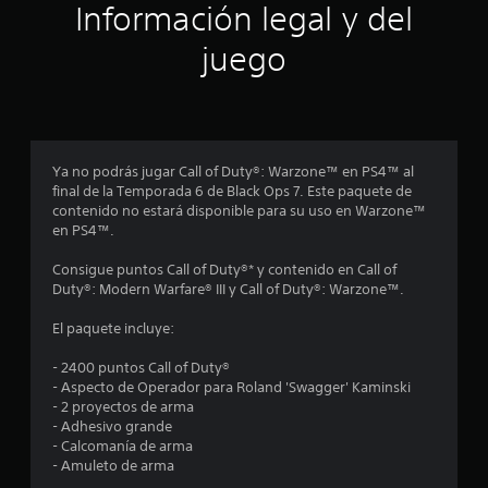
ó
Información legal y del
n
juego
p
r
o
Ya no podrás jugar Call of Duty®: Warzone™ en PS4™ al
final de la Temporada 6 de Black Ops 7. Este paquete de
m
contenido no estará disponible para su uso en Warzone™
en PS4™.
e
Consigue puntos Call of Duty®* y contenido en Call of
d
Duty®: Modern Warfare® III y Call of Duty®: Warzone™.
i
El paquete incluye:
o
- 2400 puntos Call of Duty®
- Aspecto de Operador para Roland 'Swagger' Kaminski
:
- 2 proyectos de arma
- Adhesivo grande
3
- Calcomanía de arma
- Amuleto de arma