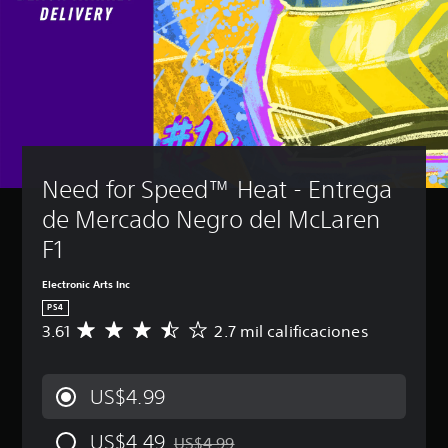
Need for Speed™ Heat - Entrega 
de Mercado Negro del McLaren 
F1
Electronic Arts Inc
PS4
3.61
2.7 mil calificaciones
C
a
l
i
US$4.99
f
i
US$4.49
c
US$4.99