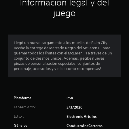
Información legal y del
n
juego
p
r
o
Llegó un nuevo cargamento a los muelles de Palm City.
Recibe la entrega de Mercado Negro del McLaren F1 para
m
quemar todos los límites con el McLaren F1 a través de un
conjunto de desafíos únicos. Además, ¡recibe nuevas
e
piezas de personalización especiales, conjuntos de
personaje, accesorios y vinilos como recompensas!
d
i
o
Plataforma:
PS4
:
Lanzamiento:
3/3/2020
3
Editor:
Electronic Arts Inc
.
Géneros:
Conducción/Carreras