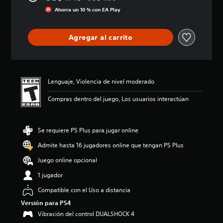
Rebajado del precio original de US$4.99
a
Ahorra un 10 % con EA Play
c
i
ó
Agregar al carrito
n
p
r
o
m
Lenguaje, Violencia de nivel moderado
e
d
Compras dentro del juego, Los usuarios interactúan
i
o
:
Se requiere PS Plus para jugar online
3
.
Admite hasta 16 jugadores online que tengan PS Plus
6
1
Juego online opcional
e
1 jugador
s
t
Compatible con el Uso a distancia
r
e
Versión para PS4
l
Vibración del control DUALSHOCK 4
l