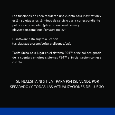
6
1
Las funciones en línea requieren una cuenta para PlayStation y 
están sujetas a los términos de servicio y a la correspondiente 
política de privacidad (playstation.com/Terms y 
e
playstation.com/legal/privacy-policy).
s
El software está sujeto a licencia 
(us.playstation.com/softwarelicense/sp).
t
Tarifa única para jugar en el sistema PS4™ principal designado 
r
de la cuenta y en otros sistemas PS4™ al iniciar sesión con esa 
cuenta.
e
l
SE NECESITA NFS HEAT PARA PS4 (SE VENDE POR
l
SEPARADO) Y TODAS LAS ACTUALIZACIONES DEL JUEGO.
a
s
d