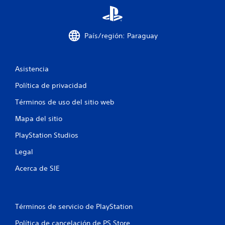
e
c
País/región: Paraguay
i
n
Asistencia
c
Política de privacidad
Términos de uso del sitio web
o
Mapa del sitio
e
PlayStation Studios
s
Legal
t
Acerca de SIE
r
e
Términos de servicio de PlayStation
l
Política de cancelación de PS Store