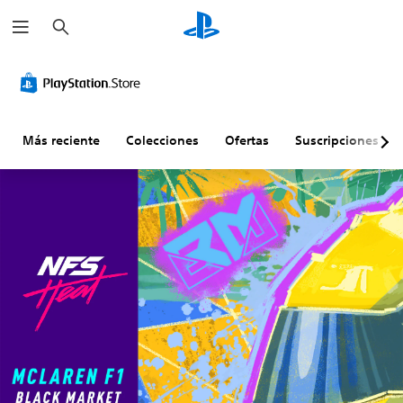
B
u
s
c
a
r
Más reciente
Colecciones
Ofertas
Suscripciones