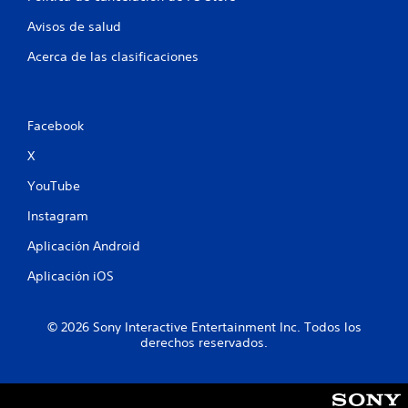
l
Avisos de salud
a
Acerca de las clasificaciones
s
e
Facebook
n
X
u
YouTube
Instagram
n
Aplicación Android
t
Aplicación iOS
o
t
© 2026 Sony Interactive Entertainment Inc. Todos los
derechos reservados.
a
l