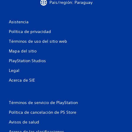
c
País/región: Paraguay
i
n
Asistencia
c
Política de privacidad
Términos de uso del sitio web
o
Mapa del sitio
e
PlayStation Studios
s
Legal
t
Acerca de SIE
r
e
Términos de servicio de PlayStation
l
Política de cancelación de PS Store
l
Avisos de salud
a
Acerca de las clasificaciones