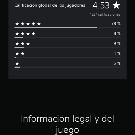
C
4.53
l
Calificación global de los jugadores
d
a
1237 calificaciones
e
1
78 %
l
.
2
8 %
i
m
i
9 %
f
l
1 %
c
i
a
5 %
l
c
i
f
a
i
c
c
a
c
i
i
o
n
ó
Información legal y del
e
s
n
juego