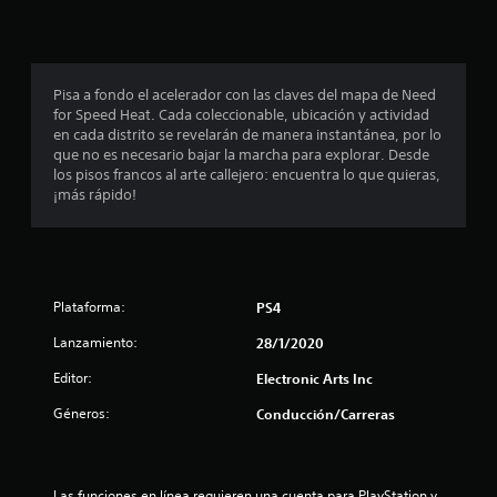
p
r
o
Pisa a fondo el acelerador con las claves del mapa de Need
for Speed Heat. Cada coleccionable, ubicación y actividad
m
en cada distrito se revelarán de manera instantánea, por lo
que no es necesario bajar la marcha para explorar. Desde
e
los pisos francos al arte callejero: encuentra lo que quieras,
¡más rápido!
d
i
o
Plataforma:
PS4
:
Lanzamiento:
28/1/2020
4
Editor:
Electronic Arts Inc
.
Géneros:
Conducción/Carreras
5
Las funciones en línea requieren una cuenta para PlayStation y 