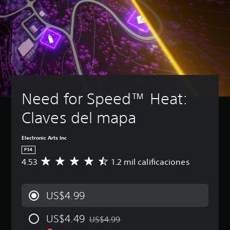
Need for Speed™ Heat: 
Claves del mapa
Electronic Arts Inc
PS4
4.53
1.2 mil calificaciones
C
a
l
i
US$4.99
f
i
US$4.49
c
US$4.99
Rebajado del precio original de US$4.99
a