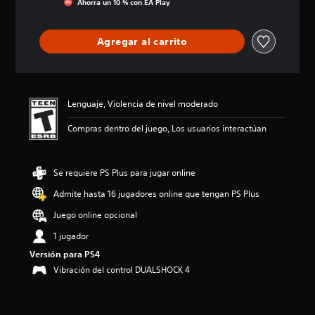
Ahorra un 10 % con EA Play
c
i
ó
Agregar al carrito
n
p
r
o
m
Lenguaje, Violencia de nivel moderado
e
d
Compras dentro del juego, Los usuarios interactúan
i
o
:
Se requiere PS Plus para jugar online
4
.
Admite hasta 16 jugadores online que tengan PS Plus
5
3
Juego online opcional
e
1 jugador
s
t
Versión para PS4
r
Vibración del control DUALSHOCK 4
e
l
l
a