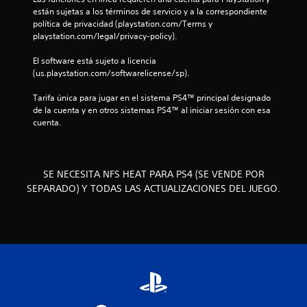
3
están sujetas a los términos de servicio y a la correspondiente 
política de privacidad (playstation.com/Terms y 
e
playstation.com/legal/privacy-policy).
s
El software está sujeto a licencia 
(us.playstation.com/softwarelicense/sp).
t
Tarifa única para jugar en el sistema PS4™ principal designado 
r
de la cuenta y en otros sistemas PS4™ al iniciar sesión con esa 
cuenta.
e
l
SE NECESITA NFS HEAT PARA PS4 (SE VENDE POR
l
SEPARADO) Y TODAS LAS ACTUALIZACIONES DEL JUEGO.
a
s
d
e