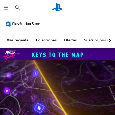
B
u
s
c
a
r
Más reciente
Colecciones
Ofertas
Suscripciones