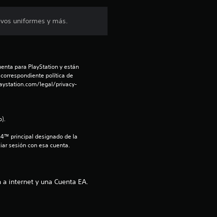
e
evos uniformes y más.
s
t
enta para PlayStation y están 
r
 correspondiente política de 
aystation.com/legal/privacy-
e
l
).
l
S4™ principal designado de la 
iar sesión con esa cuenta.
a
s
 a internet y una Cuenta EA.
d