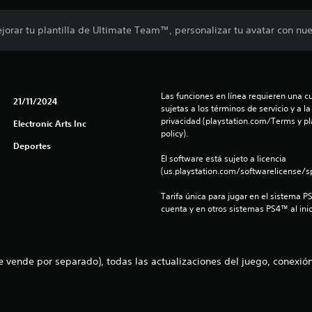
orar tu plantilla de Ultimate Team™, personalizar tu avatar con nu
Las funciones en línea requieren una cu
21/11/2024
sujetas a los términos de servicio y a la
privacidad (playstation.com/Terms y pl
Electronic Arts Inc
policy).
Deportes
El software está sujeto a licencia 
(us.playstation.com/softwarelicense/sp
Tarifa única para jugar en el sistema P
cuenta y en otros sistemas PS4™ al inic
vende por separado), todas las actualizaciones del juego, conexión