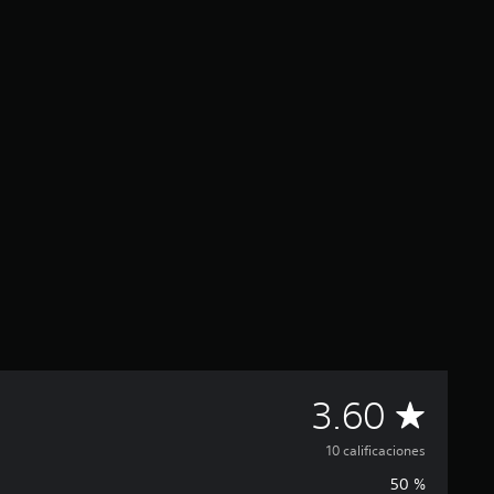
C
3.60
a
10 calificaciones
50 %