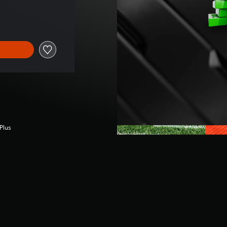
inal de US$14.99
Plus