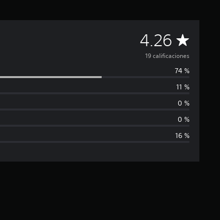
C
4.26
a
19 calificaciones
74 %
l
11 %
i
0 %
f
0 %
16 %
i
c
a
c