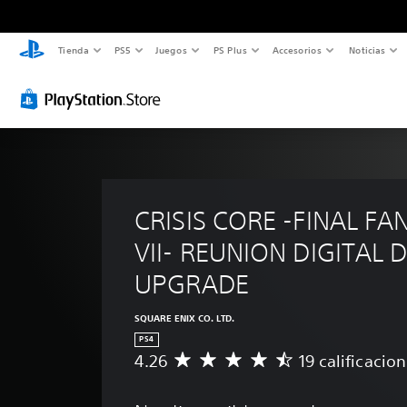
Tienda
PS5
Juegos
PS Plus
Accesorios
Noticias
CRISIS CORE -FINAL FA
VII- REUNION DIGITAL 
UPGRADE
SQUARE ENIX CO. LTD.
PS4
4.26
19 calificacio
C
a
l