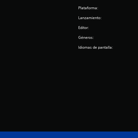
n
Plataforma:
e
s
Lanzamiento:
Editor:
Géneros:
Idiomas de pantalla: