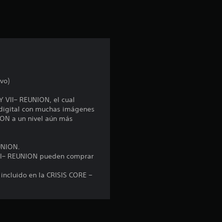
i
ó
n
p
vo)
r
Y VII– REUNION, el cual
o
e digital con muchas imágenes
ION a un nivel aún más
m
e
UNION.
 VII– REUNION pueden comprar
d
 incluido en la CRISIS CORE –
i
o