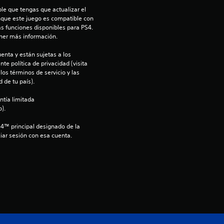
:
le que tengas que actualizar el 
nque este juego es compatible con 
as funciones disponibles para PS4. 
4
ner más información.
.
enta y están sujetas a los 
te política de privacidad (visita 
2
os términos de servicio y las 
 de tu país).
6
ntía limitada 
).
e
S4™ principal designado de la 
s
iar sesión con esa cuenta.
t
r
e
l