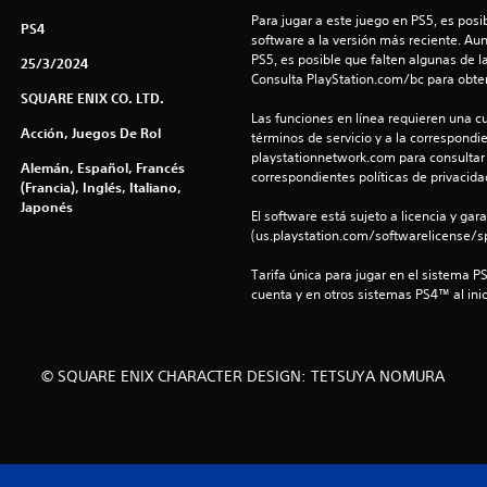
Para jugar a este juego en PS5, es posib
PS4
software a la versión más reciente. Au
PS5, es posible que falten algunas de l
25/3/2024
Consulta PlayStation.com/bc para obte
SQUARE ENIX CO. LTD.
Las funciones en línea requieren una cu
Acción, Juegos De Rol
términos de servicio y a la correspondien
playstationnetwork.com para consultar l
Alemán, Español, Francés
correspondientes políticas de privacidad
(Francia), Inglés, Italiano,
Japonés
El software está sujeto a licencia y gara
(us.playstation.com/softwarelicense/sp
Tarifa única para jugar en el sistema P
cuenta y en otros sistemas PS4™ al inic
© SQUARE ENIX CHARACTER DESIGN: TETSUYA NOMURA