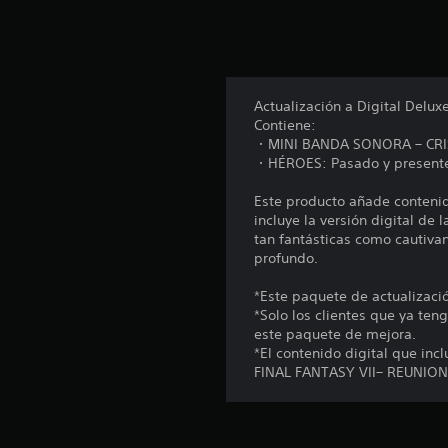
e
n
u
n
t
o
Actualización a Digital Del
t
Contiene:
a
・MINI BANDA SONORA – CRIS
l
・HÉROES: Pasado y presente –
d
e
Este producto añade contenid
1
incluye la versión digital de
9
tan fantásticas como cautiv
c
profundo.
a
l
*Este paquete de actualizaci
i
*Solo los clientes que ya t
f
este paquete de mejora.
i
*El contenido digital que inc
c
FINAL FANTASY VII– REUNION D
a
c
i
o