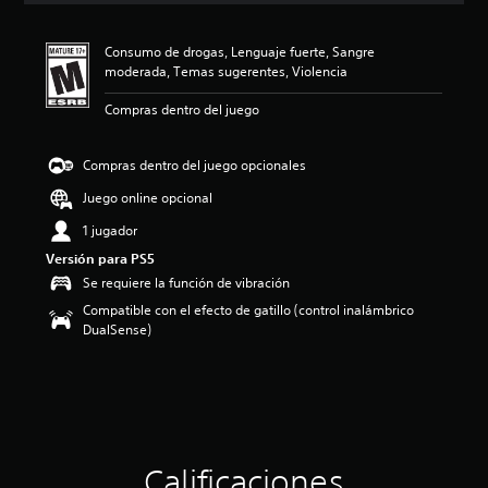
i
ó
Consumo de drogas, Lenguaje fuerte, Sangre
n
moderada, Temas sugerentes, Violencia
p
r
Compras dentro del juego
o
m
e
Compras dentro del juego opcionales
d
i
Juego online opcional
o
1 jugador
:
4
Versión para PS5
.
Se requiere la función de vibración
5
Compatible con el efecto de gatillo (control inalámbrico
3
DualSense)
e
s
t
r
e
l
l
a
Calificaciones
s