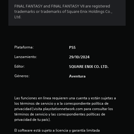
n
FINAL FANTASY and FINAL FANTASY VII are registered
c
trademarks or trademarks of Square Enix Holdings Co.,
Ltd.
o
e
s
Plataforma:
PS5
t
Lanzamiento:
29/10/2024
r
Editor:
SQUARE ENIX CO. LTD.
Géneros:
Aventura
e
l
Las funciones en línea requieren una cuenta y están sujetas a 
l
los términos de servicio y a la correspondiente política de 
privacidad (visita playstationnetwork.com para consultar los 
a
términos de servicio y las correspondientes políticas de 
privacidad de tu país).
s
El software está sujeto a licencia y garantía limitada 