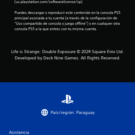
e
(us.playstation.com/softwarelicense/sp).
n
Puedes descargar y reproducir este contenido en la consola PS5 
principal asociada a tu cuenta (a través de la configuración de 
u
“Uso compartido de consola y juego offline”) y en cualquier otra 
consola PS5 a la que entres con tu misma cuenta.
n
t
Life is Strange: Double Exposure © 2024 Square Enix Ltd.
o
Developed by Deck Nine Games. All Rights Reserved.
t
a
l
d
e
País/región: Paraguay
7
Asistencia
6