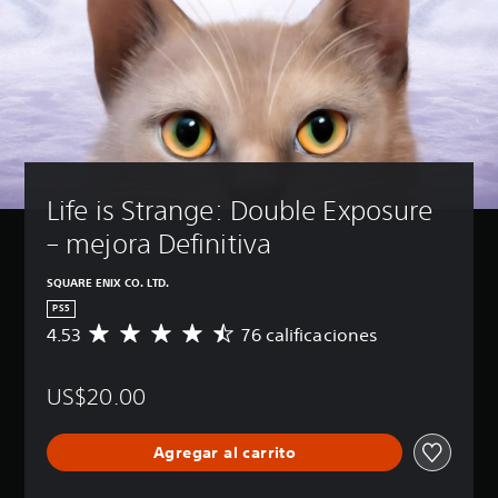
Life is Strange: Double Exposure 
– mejora Definitiva
SQUARE ENIX CO. LTD.
PS5
4.53
76 calificaciones
C
a
l
US$20.00
i
f
i
Agregar al carrito
c
a
c