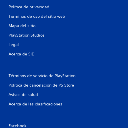
Política de privacidad
c
Términos de uso del sitio web
a
Mapa del sitio
l
PlayStation Studios
i
Legal
f
Acerca de SIE
i
c
Términos de servicio de PlayStation
a
Política de cancelación de PS Store
c
Avisos de salud
i
Acerca de las clasificaciones
o
n
Facebook