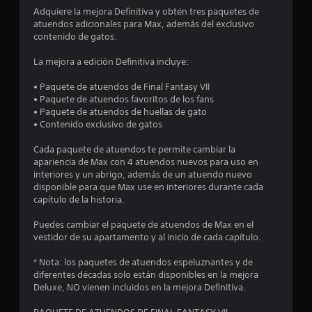
o
Adquiere la mejora Definitiva y obtén tres paquetes de
atuendos adicionales para Max, además del exclusivo
m
contenido de gatos.
e
La mejora a edición Definitiva incluye:
d
• Paquete de atuendos de Final Fantasy VII
• Paquete de atuendos favoritos de los fans
i
• Paquete de atuendos de huellas de gato
• Contenido exclusivo de gatos
o
Cada paquete de atuendos te permite cambiar la
:
apariencia de Max con 4 atuendos nuevos para uso en
interiores y un abrigo, además de un atuendo nuevo
4
disponible para que Max use en interiores durante cada
capítulo de la historia.
.
Puedes cambiar el paquete de atuendos de Max en el
5
vestidor de su apartamento y al inicio de cada capítulo.
* Nota: los paquetes de atuendos espeluznantes y de
3
diferentes décadas solo están disponibles en la mejora
Deluxe, NO vienen incluidos en la mejora Definitiva.
e