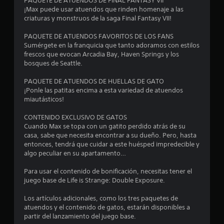
PAQUETE DE ATUENDOS DE FINAL FANTASY VII
s
¡Max puede usar atuendos que rinden homenaje a las
criaturas y monstruos de la saga Final Fantasy VII!
t
PAQUETE DE ATUENDOS FAVORITOS DE LOS FANS
r
Sumérgete en la franquicia que tanto adoramos con estilos
frescos que evocan Arcadia Bay, Haven Springs y los
e
bosques de Seattle.
l
PAQUETE DE ATUENDOS DE HUELLAS DE GATO
¡Ponle las patitas encima a esta variedad de atuendos
l
miautásticos!
a
CONTENIDO EXCLUSIVO DE GATOS
Cuando Max se topa con un gatito perdido atrás de su
s
casa, sabe que necesita encontrar a su dueño. Pero, hasta
entonces, tendrá que cuidar a este huésped impredecible y
d
algo peculiar en su apartamento…
e
Para usar el contenido de bonificación, necesitas tener el
juego base de Life is Strange: Double Exposure.
c
Los artículos adicionales, como los tres paquetes de
i
atuendos y el contenido de gatos, estarán disponibles a
partir del lanzamiento del juego base.