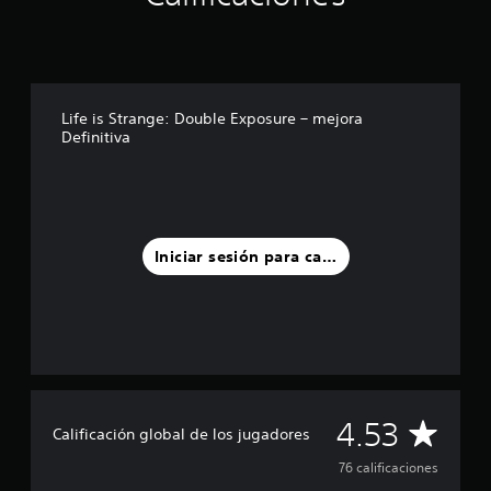
d
e
c
i
n
Life is Strange: Double Exposure – mejora
c
Definitiva
o
e
s
t
r
e
Iniciar sesión para calificar
l
l
a
s
e
n
u
n
t
C
4.53
Calificación global de los jugadores
o
t
a
76 calificaciones
a