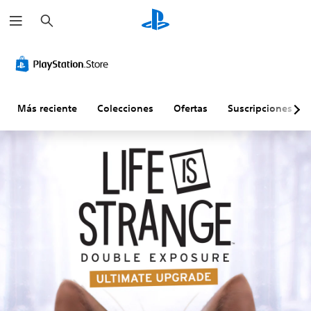
B
u
s
c
a
r
Más reciente
Colecciones
Ofertas
Suscripciones