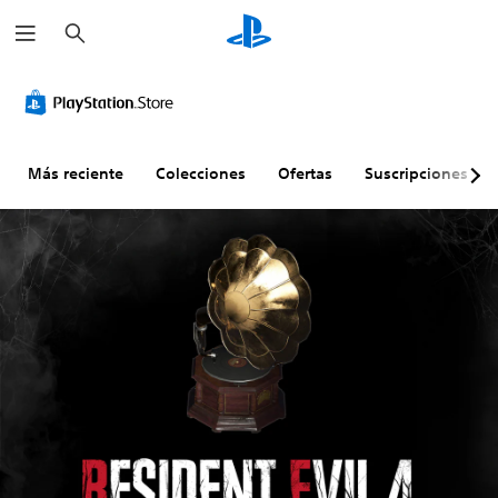
B
u
s
c
a
r
Más reciente
Colecciones
Ofertas
Suscripciones