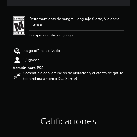
c
i
ó
Derramamiento de sangre, Lenguaje fuerte, Violencia
n
intensa
p
r
Compras dentro del juego
o
m
e
Juego offline activado
d
i
1 jugador
o
Versión para PS5
:
Compatible con la función de vibración y el efecto de gatillo
4
(control inalámbrico DualSense)
.
8
2
e
s
t
r
Calificaciones
e
l
l
a