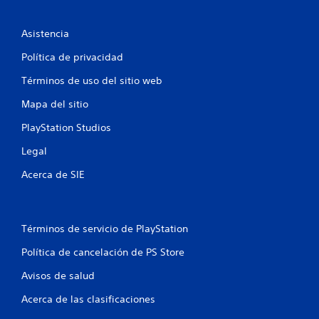
o
Asistencia
e
Política de privacidad
s
Términos de uso del sitio web
t
Mapa del sitio
r
PlayStation Studios
e
Legal
l
Acerca de SIE
l
a
Términos de servicio de PlayStation
s
Política de cancelación de PS Store
e
Avisos de salud
n
Acerca de las clasificaciones