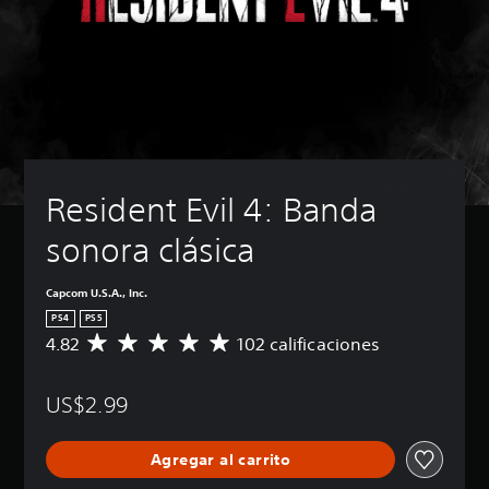
Resident Evil 4: Banda 
sonora clásica
Capcom U.S.A., Inc.
PS4
PS5
4.82
102 calificaciones
C
a
l
US$2.99
i
f
i
Agregar al carrito
c
a