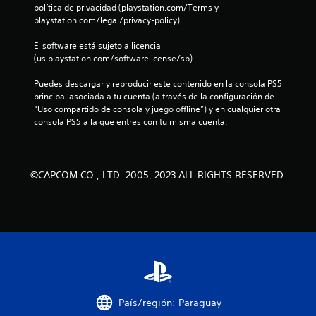
política de privacidad (playstation.com/Terms y 
r
playstation.com/legal/privacy-policy).
e
El software está sujeto a licencia 
(us.playstation.com/softwarelicense/sp).
l
Puedes descargar y reproducir este contenido en la consola PS5 
l
principal asociada a tu cuenta (a través de la configuración de 
“Uso compartido de consola y juego offline”) y en cualquier otra 
a
consola PS5 a la que entres con tu misma cuenta.
s
d
©CAPCOM CO., LTD. 2005, 2023 ALL RIGHTS RESERVED.
e
c
i
n
c
País/región: Paraguay