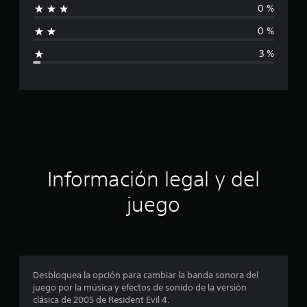
0 %
l
f
d
0 %
e
i
1
3 %
0
c
2
c
a
a
l
c
i
f
i
i
c
ó
a
Información legal y del
c
n
i
juego
o
p
n
e
r
s
o
Desbloquea la opción para cambiar la banda sonora del
juego por la música y efectos de sonido de la versión
m
clásica de 2005 de Resident Evil 4.