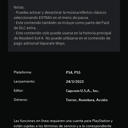
e
Notas:
- Puedes activar y desactivar la música/efectos clásicos
d
seleccionando EXTRAS en el menú de pausa.
- Este contenido también se incluye como parte del Pack
i
de DLC extra.
- Este contenido solo puede usarse en la historia principal
o
de Resident Evil 4. No puede utilizarse en el contenido de
pago adicional Separate Ways.
:
4
.
Plataforma:
PS4, PS5
8
Lanzamiento:
24/3/2023
2
Editor:
Capcom U.S.A., Inc.
Géneros:
Terror, Aventura, Acción
e
s
Las funciones en línea requieren una cuenta para PlayStation y 
t
están sujetas a los términos de servicio y a la correspondiente 