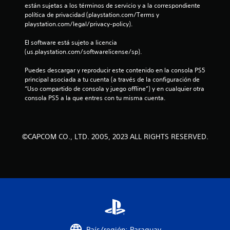
están sujetas a los términos de servicio y a la correspondiente 
r
política de privacidad (playstation.com/Terms y 
playstation.com/legal/privacy-policy).
e
El software está sujeto a licencia 
l
(us.playstation.com/softwarelicense/sp).
l
Puedes descargar y reproducir este contenido en la consola PS5 
principal asociada a tu cuenta (a través de la configuración de 
a
“Uso compartido de consola y juego offline”) y en cualquier otra 
consola PS5 a la que entres con tu misma cuenta.
s
d
©CAPCOM CO., LTD. 2005, 2023 ALL RIGHTS RESERVED.
e
c
i
n
c
País/región: Paraguay