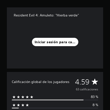
s
d
e
Resident Evil 4: Amuleto: "Hierba verde"
c
i
n
c
o
e
Iniciar sesión para calificar
s
t
r
e
l
l
a
s
e
C
4.59
Calificación global de los jugadores
n
u
a
63 calificaciones
n
t
83 %
l
o
8 %
t
i
a