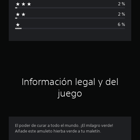
2 %
l
f
d
2 %
e
i
6
6 %
3
c
c
a
a
l
i
c
f
i
i
c
a
ó
c
Información legal y del
i
n
o
juego
n
p
e
s
r
o
El poder de curar a todo el mundo. ¡El milagro verde!
Añade este amuleto hierba verde a tu maletín.
m