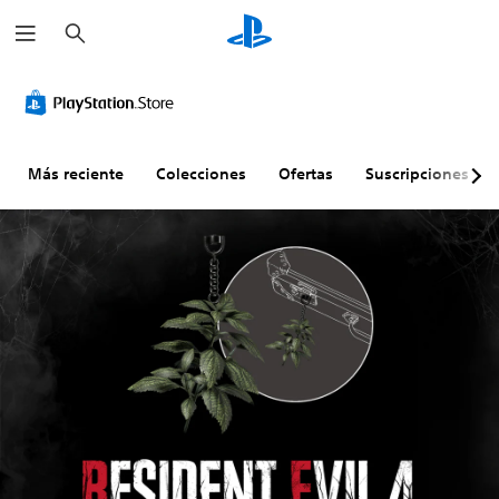
B
u
s
c
a
r
Más reciente
Colecciones
Ofertas
Suscripciones