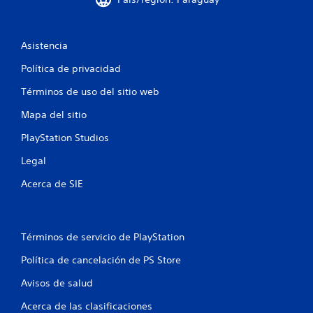
o
e
Asistencia
s
Política de privacidad
t
Términos de uso del sitio web
r
Mapa del sitio
e
PlayStation Studios
Legal
l
Acerca de SIE
l
a
Términos de servicio de PlayStation
s
Política de cancelación de PS Store
e
Avisos de salud
n
Acerca de las clasificaciones