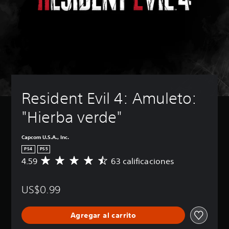
Resident Evil 4: Amuleto: 
"Hierba verde"
Capcom U.S.A., Inc.
PS4
PS5
4.59
63 calificaciones
C
a
l
US$0.99
i
f
i
Agregar al carrito
c
a