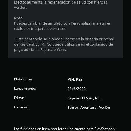
Efecto: aumenta la regeneración de salud con hierbas
e
verdes.
d
Nota:
Puedes cambiar de amuleto con Personalizar maletín en
i
cualquier máquina de escribir.
o
- Este contenido solo puede usarse en la historia principal
de Resident Evil 4. No puede utilizarse en el contenido de
:
pago adicional Separate Ways.
4
.
Plataforma:
PS4, PS5
5
Lanzamiento:
23/6/2023
9
Editor:
Capcom U.S.A., Inc.
e
Géneros:
Terror, Aventura, Acción
s
t
Las funciones en línea requieren una cuenta para PlayStation y 