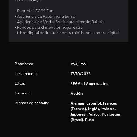
m
- Paquete LEGO® Fun
e
- Apariencia de Rabbit para Sonic
- Apariencia de Mecha Sonic para el modo Batalla
d
- Fondos para el menú principal extra​
- Libro digital de ilustraciones y mini banda sonora digital
i
o
:
Plataforma:
PS4, PS5
3
Lanzamiento:
17/10/2023
.
Editor:
SEGA of America, Inc.
Géneros:
9
Acción
Idiomas de pantalla:
Alemán, Español, Francés
3
(Francia), Inglés, Italiano,
Japonés, Polaco, Portugués
e
(Brasil), Ruso
s