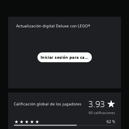
s
d
e
c
i
Actualización digital Deluxe con LEGO®
n
c
o
e
s
t
Iniciar sesión para calificar
r
e
l
l
a
s
e
n
C
3.93
u
Calificación global de los jugadores
n
a
60 calificaciones
t
o
62 %
l
t
a