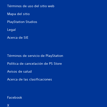
n
Términos de uso del sitio web
u
Mapa del sitio
n
PlayStation Studios
t
Legal
o
Acerca de SIE
t
a
Términos de servicio de PlayStation
l
Política de cancelación de PS Store
d
Avisos de salud
e
Acerca de las clasificaciones
6
0
Facebook
X