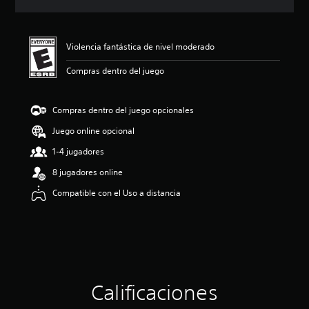
c
i
ó
n
Violencia fantástica de nivel moderado
p
r
Compras dentro del juego
o
m
e
Compras dentro del juego opcionales
d
Juego online opcional
i
o
1-4 jugadores
:
3
8 jugadores online
.
Compatible con el Uso a distancia
9
3
e
s
t
r
e
l
Calificaciones
l
a