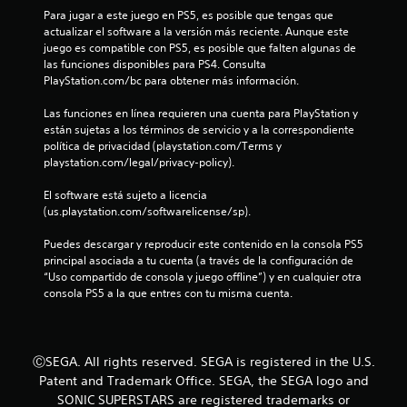
t
Para jugar a este juego en PS5, es posible que tengas que 
actualizar el software a la versión más reciente. Aunque este 
r
juego es compatible con PS5, es posible que falten algunas de 
las funciones disponibles para PS4. Consulta 
e
PlayStation.com/bc para obtener más información.
l
Las funciones en línea requieren una cuenta para PlayStation y 
están sujetas a los términos de servicio y a la correspondiente 
l
política de privacidad (playstation.com/Terms y 
playstation.com/legal/privacy-policy).
a
El software está sujeto a licencia 
s
(us.playstation.com/softwarelicense/sp).
d
Puedes descargar y reproducir este contenido en la consola PS5 
principal asociada a tu cuenta (a través de la configuración de 
e
“Uso compartido de consola y juego offline”) y en cualquier otra 
consola PS5 a la que entres con tu misma cuenta.
c
i
ⒸSEGA. All rights reserved. SEGA is registered in the U.S.
n
Patent and Trademark Office. SEGA, the SEGA logo and
SONIC SUPERSTARS are registered trademarks or