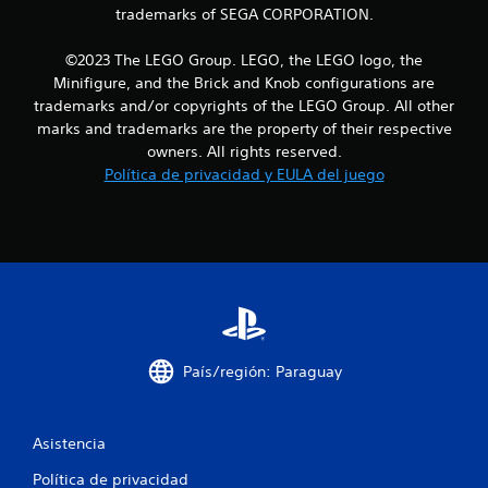
c
trademarks of SEGA CORPORATION.
o
©2023 The LEGO Group. LEGO, the LEGO logo, the
e
Minifigure, and the Brick and Knob configurations are
trademarks and/or copyrights of the LEGO Group. All other
s
marks and trademarks are the property of their respective
owners. All rights reserved.
t
Política de privacidad y EULA del juego
r
e
l
l
a
País/región: Paraguay
s
Asistencia
e
Política de privacidad