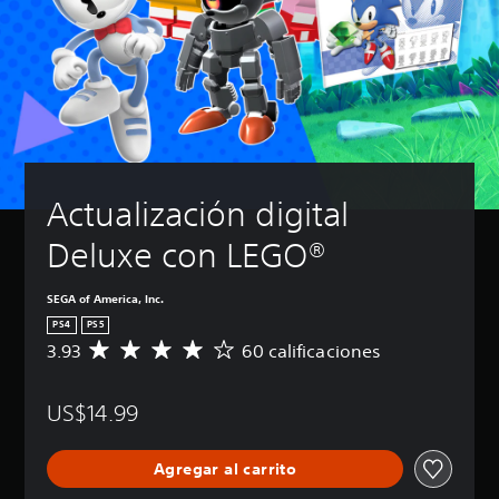
Actualización digital 
Deluxe con LEGO®
SEGA of America, Inc.
PS4
PS5
3.93
60 calificaciones
C
a
l
US$14.99
i
f
i
Agregar al carrito
c
a