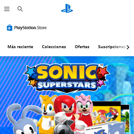
B
u
s
c
a
r
Más reciente
Colecciones
Ofertas
Suscripciones