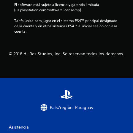
l
El software está sujeto a licencia y garantía limitada 
(us.playstation.com/softwarelicense/sp).
a
Tarifa única para jugar en el sistema PS4™ principal designado 
s
de la cuenta y en otros sistemas PS4™ al iniciar sesión con esa 
cuenta.
d
e
© 2016 Hi-Rez Studios, Inc. Se reservan todos los derechos.
c
i
n
c
o
País/región: Paraguay
e
s
Asistencia