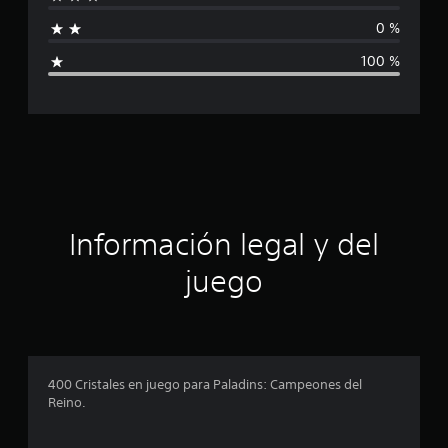
f
i
f
0 %
i
i
100 %
c
a
c
c
i
a
o
n
c
e
s
i
ó
Información legal y del
n
juego
p
r
o
400 Cristales en juego para Paladins: Campeones del
Reino.
m