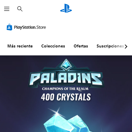
B
u
s
c
a
r
Más reciente
Colecciones
Ofertas
Suscripciones