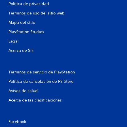
t
Política de privacidad
r
Términos de uso del sitio web
e
Mapa del sitio
l
PlayStation Studios
l
Legal
Acerca de SIE
a
s
e
Términos de servicio de PlayStation
Política de cancelación de PS Store
n
Avisos de salud
u
Acerca de las clasificaciones
n
t
Facebook
o