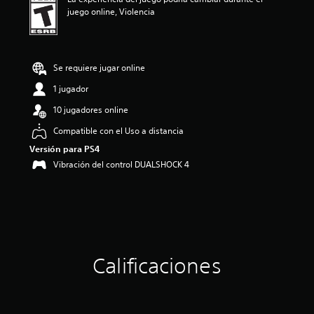
n
juego online, Violencia
p
r
o
m
e
Se requiere jugar online
d
1 jugador
i
o
10 jugadores online
:
1
Compatible con el Uso a distancia
e
Versión para PS4
s
Vibración del control DUALSHOCK 4
t
r
e
l
l
a
d
e
Calificaciones
c
i
n
c