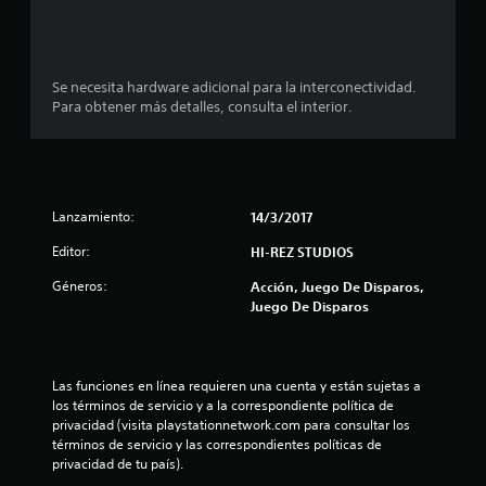
e
d
i
Se necesita hardware adicional para la interconectividad.
Para obtener más detalles, consulta el interior.
o
:
1
Lanzamiento:
14/3/2017
e
Editor:
HI-REZ STUDIOS
s
Géneros:
Acción, Juego De Disparos,
Juego De Disparos
t
r
Las funciones en línea requieren una cuenta y están sujetas a 
e
los términos de servicio y a la correspondiente política de 
privacidad (visita playstationnetwork.com para consultar los 
l
términos de servicio y las correspondientes políticas de 
privacidad de tu país).