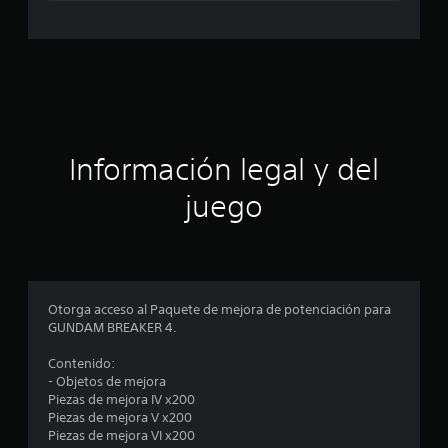
i
f
i
c
a
Información legal y del
c
juego
i
o
n
Otorga acceso al Paquete de mejora de potenciación para
GUNDAM BREAKER 4.
e
Contenido:
s
- Objetos de mejora
Piezas de mejora IV x200
Piezas de mejora V x200
Piezas de mejora VI x200