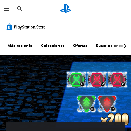
B
u
s
c
a
r
Más reciente
Colecciones
Ofertas
Suscripciones