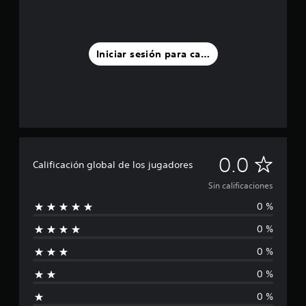
Iniciar sesión para calificar
S
0.0
Calificación global de los jugadores
i
Sin calificaciones
0 %
n
0 %
c
0 %
a
0 %
l
0 %