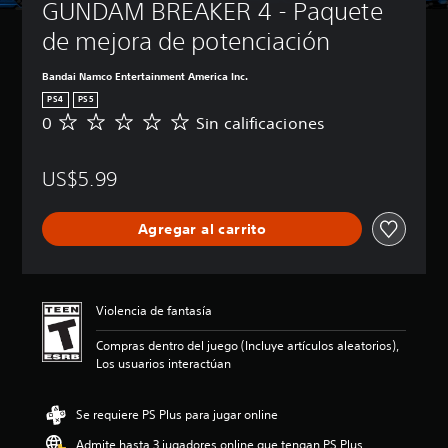
GUNDAM BREAKER 4 - Paquete 
de mejora de potenciación
Bandai Namco Entertainment America Inc.
PS4
PS5
0
Sin calificaciones
S
i
n
US$5.99
c
a
l
Agregar al carrito
i
f
i
c
a
Violencia de fantasía
c
i
Compras dentro del juego (Incluye artículos aleatorios),
o
Los usuarios interactúan
n
e
s
Se requiere PS Plus para jugar online
Admite hasta 3 jugadores online que tengan PS Plus