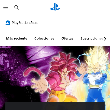
B
u
s
c
a
r
Más reciente
Colecciones
Ofertas
Suscripciones