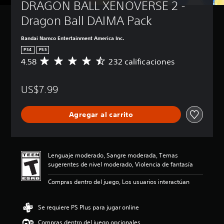
DRAGON BALL XENOVERSE 2 - 
Dragon Ball DAIMA Pack
Bandai Namco Entertainment America Inc.
PS4
PS5
4.58
232 calificaciones
C
a
l
US$7.99
i
f
i
Agregar al carrito
c
a
c
i
ó
Lenguaje moderado, Sangre moderada, Temas
n
sugerentes de nivel moderado, Violencia de fantasía
p
r
Compras dentro del juego, Los usuarios interactúan
o
m
e
Se requiere PS Plus para jugar online
d
Compras dentro del juego opcionales
i