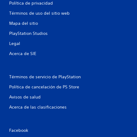
Política de privacidad
a
Términos de uso del sitio web
s
Mapa del sitio
e
PlayStation Studios
n
Legal
u
Acerca de SIE
n
t
Términos de servicio de PlayStation
o
Política de cancelación de PS Store
t
Avisos de salud
Acerca de las clasificaciones
a
l
d
Facebook