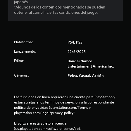
japonés.
*Algunos de los contenidos mencionados se pueden
8
obtener al cumplir ciertas condiciones del juego.
e
s
t
Plataforma:
PS4, PS5
r
Lanzamiento:
22/5/2025
Editor:
Bandai Namco
e
Entertainment America Inc.
l
Géneros:
Pelea, Casual, Acción
l
a
Las funciones en línea requieren una cuenta para PlayStation y 
están sujetas a los términos de servicio y a la correspondiente 
s
política de privacidad (playstation.com/Terms y 
playstation.com/legal/privacy-policy).
d
El software está sujeto a licencia 
e
(us.playstation.com/softwarelicense/sp).