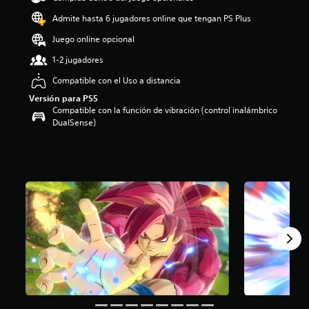
o
Admite hasta 6 jugadores online que tengan PS Plus
:
4
Juego online opcional
.
1-2 jugadores
5
8
Compatible con el Uso a distancia
e
Versión para PS5
s
Compatible con la función de vibración (control inalámbrico
t
DualSense)
r
e
l
l
a
s
d
e
c
i
n
c
o
e
s