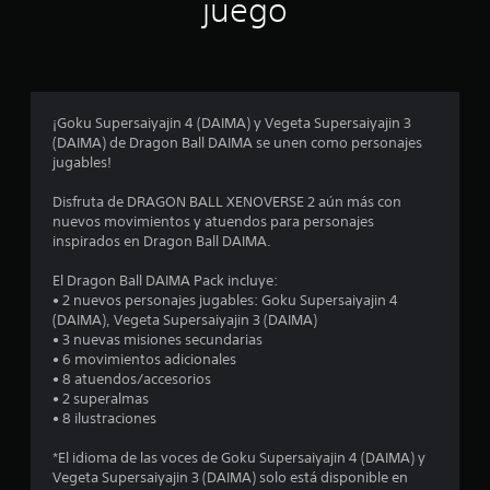
n
juego
p
r
o
¡Goku Supersaiyajin 4 (DAIMA) y Vegeta Supersaiyajin 3
(DAIMA) de Dragon Ball DAIMA se unen como personajes
m
jugables!
e
Disfruta de DRAGON BALL XENOVERSE 2 aún más con
nuevos movimientos y atuendos para personajes
d
inspirados en Dragon Ball DAIMA.
i
El Dragon Ball DAIMA Pack incluye:
• 2 nuevos personajes jugables: Goku Supersaiyajin 4
o
(DAIMA), Vegeta Supersaiyajin 3 (DAIMA)
• 3 nuevas misiones secundarias
:
• 6 movimientos adicionales
• 8 atuendos/accesorios
4
• 2 superalmas
• 8 ilustraciones
.
*El idioma de las voces de Goku Supersaiyajin 4 (DAIMA) y
5
Vegeta Supersaiyajin 3 (DAIMA) solo está disponible en