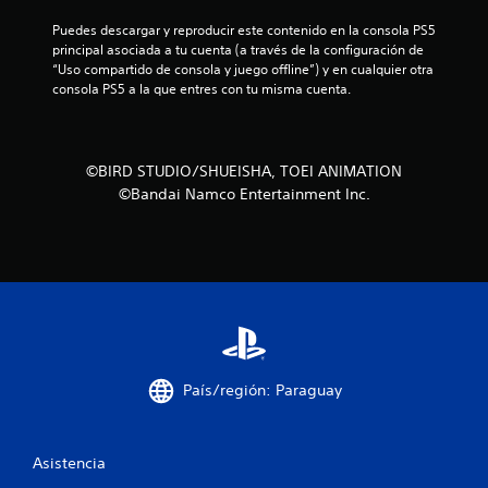
c
Puedes descargar y reproducir este contenido en la consola PS5 
principal asociada a tu cuenta (a través de la configuración de 
i
“Uso compartido de consola y juego offline”) y en cualquier otra 
consola PS5 a la que entres con tu misma cuenta.
n
c
©BIRD STUDIO/SHUEISHA, TOEI ANIMATION
o
©Bandai Namco Entertainment Inc.
e
s
t
r
e
País/región: Paraguay
l
Asistencia
l