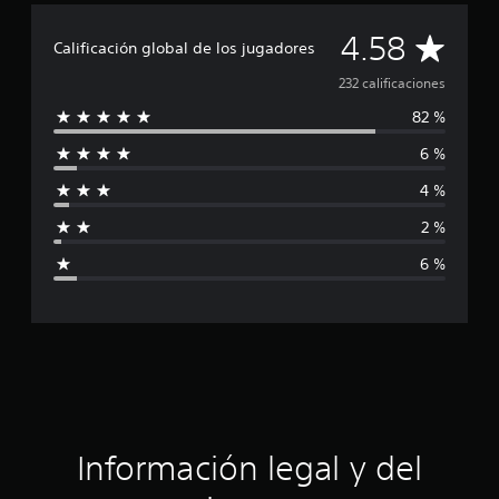
f
i
C
4.58
c
Calificación global de los jugadores
a
a
232 calificaciones
c
i
82 %
l
o
n
6 %
i
e
s
4 %
f
2 %
i
6 %
c
a
c
i
ó
Información legal y del