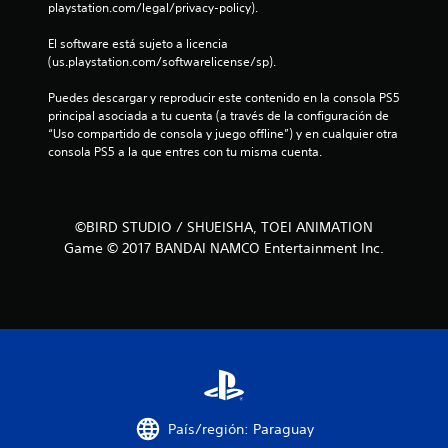
e
playstation.com/legal/privacy-policy).
El software está sujeto a licencia 
s
(us.playstation.com/softwarelicense/sp).
t
Puedes descargar y reproducir este contenido en la consola PS5 
principal asociada a tu cuenta (a través de la configuración de 
r
“Uso compartido de consola y juego offline”) y en cualquier otra 
consola PS5 a la que entres con tu misma cuenta.
e
l
©BIRD STUDIO / SHUEISHA, TOEI ANIMATION
l
Game © 2017 BANDAI NAMCO Entertainment Inc.
a
s
d
e
c
País/región: Paraguay