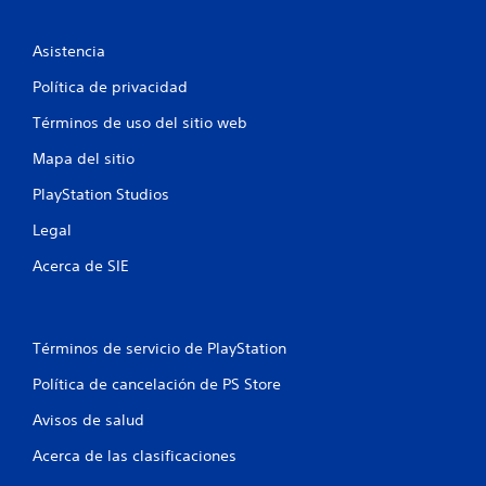
i
n
Asistencia
c
Política de privacidad
Términos de uso del sitio web
o
Mapa del sitio
e
PlayStation Studios
s
Legal
t
Acerca de SIE
r
e
Términos de servicio de PlayStation
l
Política de cancelación de PS Store
l
Avisos de salud
a
Acerca de las clasificaciones