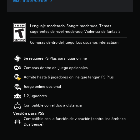
Más información
c
a
c
i
Lenguaje moderado, Sangre moderada, Temas
ó
sugerentes de nivel moderado, Violencia de fantasía
n
p
Compras dentro del juego, Los usuarios interactúan
r
o
m
Se requiere PS Plus para jugar online
e
d
Compras dentro del juego opcionales
i
Admite hasta 6 jugadores online que tengan PS Plus
o
:
Juego online opcional
4
.
1-2 jugadores
4
Compatible con el Uso a distancia
e
s
Versión para PS5
t
Compatible con la función de vibración (control inalámbrico
r
DualSense)
e
l
l