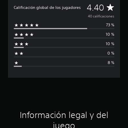
C
a
4.40
Calificación global de los jugadores
l
a
d
40 calificaciones
e
73 %
4
l
0
10 %
c
i
a
10 %
l
f
i
0 %
f
i
i
8 %
c
c
a
c
a
i
o
c
n
e
i
s
ó
Información legal y del
n
juego