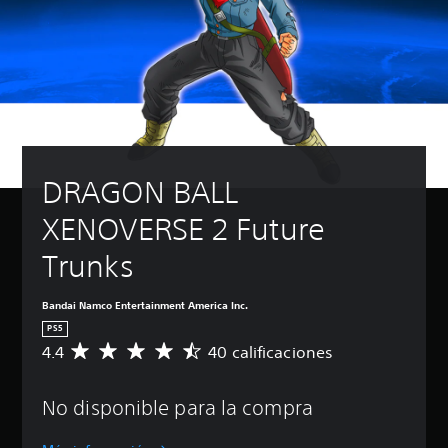
DRAGON BALL 
XENOVERSE 2 Future 
Trunks
Bandai Namco Entertainment America Inc.
PS5
4.4
40 calificaciones
C
a
l
No disponible para la compra
i
f
i