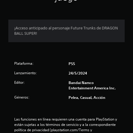
p
r
o
¡Acceso anticipado al personaje Future Trunks de DRAGON
BALL SUPER!
m
e
d
Plataforma:
PS5
i
Lanzamiento:
24/5/2024
o
Editor:
Bandai Namco
Entertainment America Inc.
:
Géneros:
Pelea, Casual, Acción
4
.
Las funciones en línea requieren una cuenta para PlayStation y 
4
están sujetas a los términos de servicio y a la correspondiente 
política de privacidad (playstation.com/Terms y 