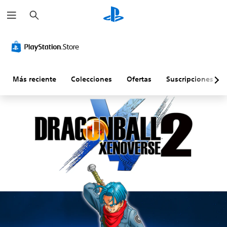
B
u
s
c
a
r
Más reciente
Colecciones
Ofertas
Suscripciones