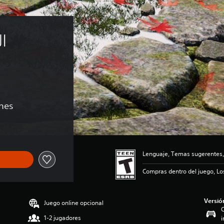
I 
ones
Lenguaje, Temas sugerentes,
Compras dentro del juego, Lo
Versió
Juego online opcional
C
1-2 jugadores
i