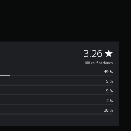
C
3.26
a
168 calificaciones
49 %
l
5 %
i
5 %
f
2 %
38 %
i
c