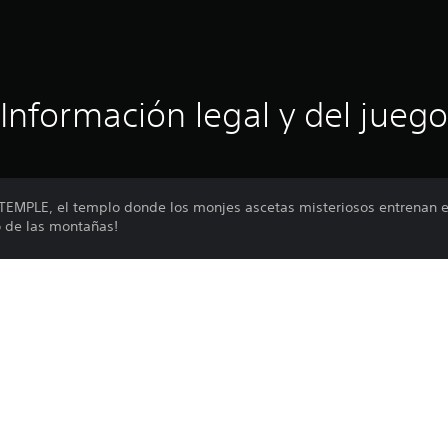
Información legal y del juego
 TEMPLE, el templo donde los monjes ascetas misteriosos entrenan
o de las montañas!
ra del día. Durante el día, el ambiente es solemne. Por la tarde caen
nario de combate
Las funciones en línea requieren una cu
PS5