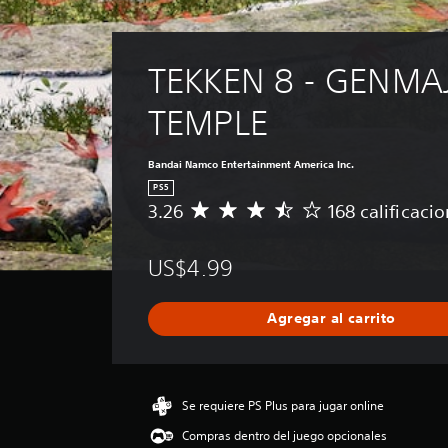
TEKKEN 8 - GENMAJ
TEMPLE
Bandai Namco Entertainment America Inc.
PS5
3.26
168 calificaci
C
a
l
US$4.99
i
f
i
Agregar al carrito
c
a
c
i
ó
Se requiere PS Plus para jugar online
n
Compras dentro del juego opcionales
p