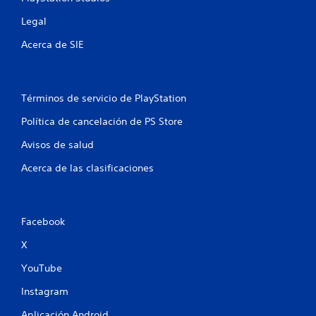
t
Legal
o
Acerca de SIE
t
a
Términos de servicio de PlayStation
l
Política de cancelación de PS Store
d
Avisos de salud
e
Acerca de las clasificaciones
1
c
Facebook
X
a
YouTube
l
Instagram
i
Aplicación Android