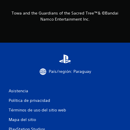
s
Towa and the Guardians of the Sacred Tree™& ©Bandai
t
Namco Entertainment Inc.
r
e
l
l
a
País/región: Paraguay
s
Asistencia
e
Política de privacidad
n
Términos de uso del sitio web
u
Mapa del sitio
n
PlayStation Studios