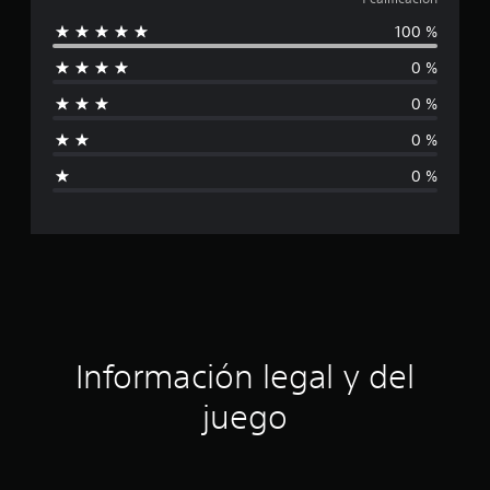
a
o
100 %
n
l
e
0 %
s
i
0 %
f
0 %
i
0 %
c
a
c
i
ó
Información legal y del
n
juego
p
r