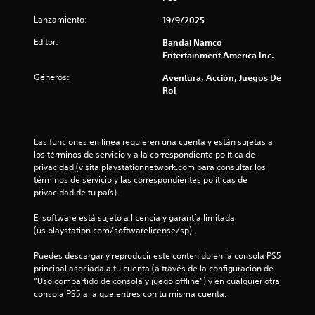
e
Lanzamiento:
19/9/2025
Editor:
l
Bandai Namco
Entertainment America Inc.
l
Géneros:
Aventura, Acción, Juegos De
Rol
a
d
Las funciones en línea requieren una cuenta y están sujetas a 
e
los términos de servicio y a la correspondiente política de 
privacidad (visita playstationnetwork.com para consultar los 
c
términos de servicio y las correspondientes políticas de 
privacidad de tu país).
i
El software está sujeto a licencia y garantía limitada 
n
(us.playstation.com/softwarelicense/sp).
c
Puedes descargar y reproducir este contenido en la consola PS5 
principal asociada a tu cuenta (a través de la configuración de 
o
“Uso compartido de consola y juego offline”) y en cualquier otra 
consola PS5 a la que entres con tu misma cuenta.
e