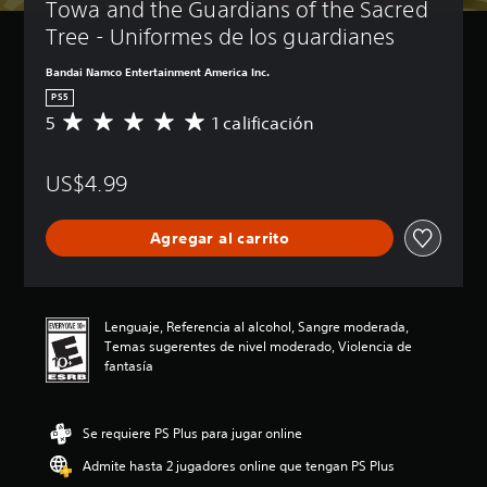
Towa and the Guardians of the Sacred 
Tree - Uniformes de los guardianes
Bandai Namco Entertainment America Inc.
PS5
5
1 calificación
C
a
l
US$4.99
i
f
i
Agregar al carrito
c
a
c
i
ó
Lenguaje, Referencia al alcohol, Sangre moderada,
n
Temas sugerentes de nivel moderado, Violencia de
p
fantasía
r
o
m
Se requiere PS Plus para jugar online
e
d
Admite hasta 2 jugadores online que tengan PS Plus
i