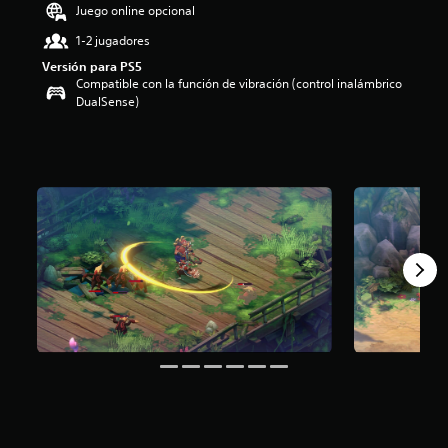
o
Juego online opcional
:
1-2 jugadores
5
e
Versión para PS5
s
Compatible con la función de vibración (control inalámbrico
t
DualSense)
r
e
l
l
a
s
d
e
c
i
n
c
o
e
s
t
r
e
l