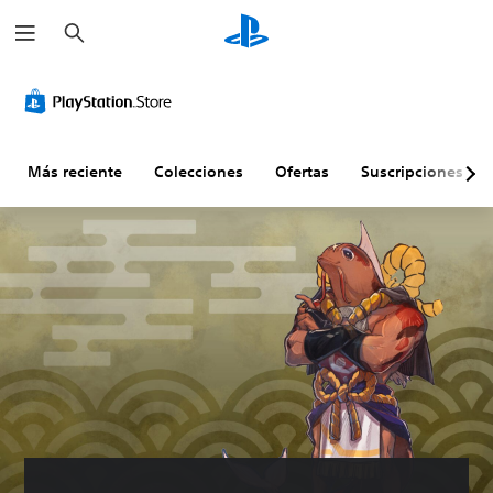
B
u
s
c
a
r
Más reciente
Colecciones
Ofertas
Suscripciones