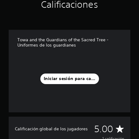
Calificaciones
l
a
s
e
n
u
n
Towa and the Guardians of the Sacred Tree -
t
Uniformes de los guardianes
o
t
a
l
d
e
Iniciar sesión para calificar
1
c
a
l
i
f
i
c
C
a
5.00
Calificación global de los jugadores
c
i
1 calificación