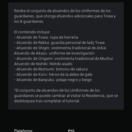
o
Recibe el conjunto de atuendos de los Uniformes de los
guardianes, que otorga atuendos adicionales para Towa y
m
los 8 guardianes.
e
El contenido incluye:
- Atuendo de Towa: ropa de herrería
d
- Atuendo de Rekka: guardia personal de lady Towa
- Atuendo de Shigin: vestimenta tradicional de Jinkai
i
Atuendo de Akazu: uniforme de investigación
- Atuendo de Origami: vestimenta tradicional de Mushui
o
Atuendo de Nishiki: Nishiki asado
- Atuendo de Mutsumi: kimono de sakura
:
- Atuendo de Koro: héroe de la aldea de gala
- Atuendo de Banpuku: pelaje negro y beige
1
*El conjunto de atuendos de los Uniformes de los
e
guardianes se puede cambiar al visitar la Residencia, que se
desbloquea tras completar el tutorial.
s
t
r
Plataforma:
PS5