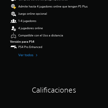
o
Admite hasta 4 jugadores online que tengan PS Plus
:
4
Juego online opcional
.
1-4 jugadores
3
4
4 jugadores online
e
s
Compatible con el Uso a distancia
t
Versión para PS4
r
PS4 Pro Enhanced
e
l
Ver todos
l
a
s
d
e
c
i
n
Calificaciones
c
o
e
s