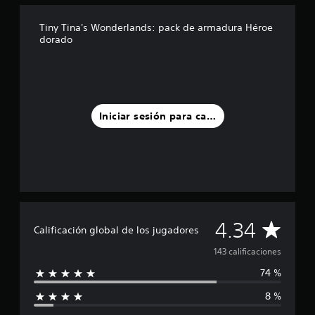
t
r
e
Tiny Tina's Wonderlands: pack de armadura Héroe
dorado
l
l
a
s
e
n
u
Iniciar sesión para calificar
n
t
o
t
a
l
d
e
C
4.34
1
Calificación global de los jugadores
4
a
143 calificaciones
3
c
74 %
l
a
l
8 %
i
i