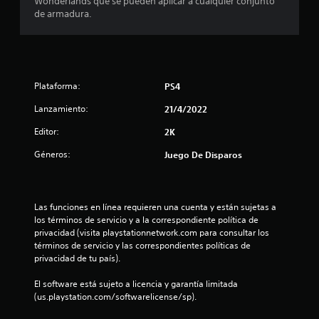
Wonderlands que se pueden aplicar a cualquier conjunto
e
de armadura.
d
i
Plataforma:
PS4
o
Lanzamiento:
21/4/2022
:
Editor:
2K
4
Géneros:
Juego De Disparos
.
3
Las funciones en línea requieren una cuenta y están sujetas a 
4
los términos de servicio y a la correspondiente política de 
privacidad (visita playstationnetwork.com para consultar los 
términos de servicio y las correspondientes políticas de 
e
privacidad de tu país).
s
El software está sujeto a licencia y garantía limitada 
(us.playstation.com/softwarelicense/sp).
t