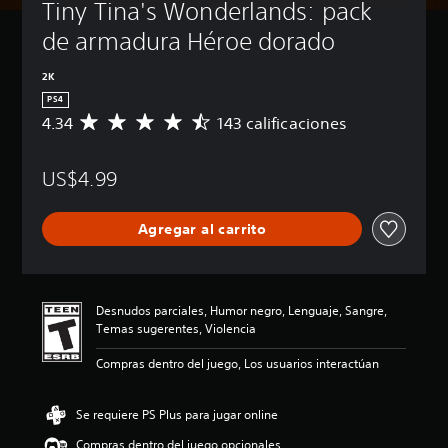
Tiny Tina's Wonderlands: pack 
de armadura Héroe dorado
2K
PS4
4.34
143 calificaciones
C
a
l
US$4.99
i
f
i
Agregar al carrito
c
a
c
i
ó
Desnudos parciales, Humor negro, Lenguaje, Sangre,
n
Temas sugerentes, Violencia
p
r
Compras dentro del juego, Los usuarios interactúan
o
m
e
Se requiere PS Plus para jugar online
d
Compras dentro del juego opcionales
i