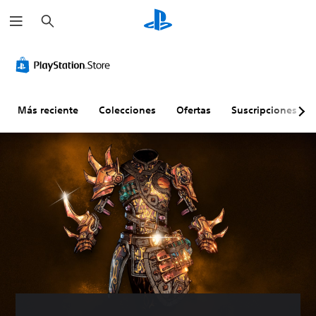
B
u
s
c
a
r
Más reciente
Colecciones
Ofertas
Suscripciones