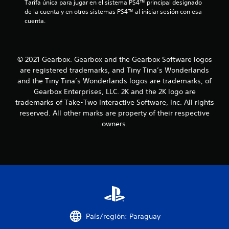
Tarifa única para jugar en el sistema PS4™ principal designado 
r
de la cuenta y en otros sistemas PS4™ al iniciar sesión con esa 
cuenta.
e
l
© 2021 Gearbox. Gearbox and the Gearbox Software logos
l
are registered trademarks, and Tiny Tina’s Wonderlands
a
and the Tiny Tina’s Wonderlands logos are trademarks, of
Gearbox Enterprises, LLC. 2K and the 2K logo are
s
trademarks of Take-Two Interactive Software, Inc. All rights
reserved. All other marks are property of their respective
d
owners.
e
c
i
n
c
País/región: Paraguay