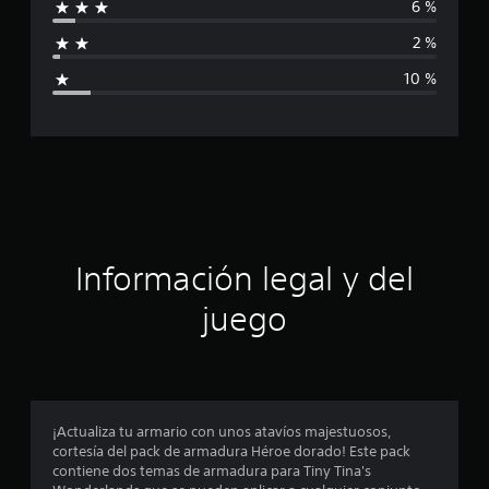
f
6 %
f
i
2 %
c
i
a
10 %
c
c
i
o
a
n
e
c
s
i
ó
Información legal y del
n
juego
p
r
o
¡Actualiza tu armario con unos atavíos majestuosos,
cortesía del pack de armadura Héroe dorado! Este pack
m
contiene dos temas de armadura para Tiny Tina's