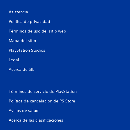
o
Asistencia
e
Política de privacidad
s
Términos de uso del sitio web
t
Mapa del sitio
r
PlayStation Studios
e
Legal
l
Acerca de SIE
l
a
Términos de servicio de PlayStation
s
Política de cancelación de PS Store
e
Avisos de salud
n
Acerca de las clasificaciones