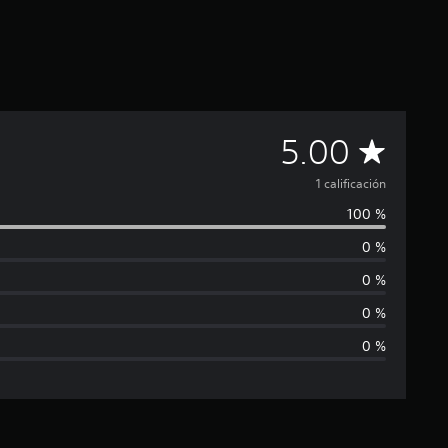
C
5.00
a
1 calificación
100 %
l
0 %
i
0 %
f
0 %
0 %
i
c
a