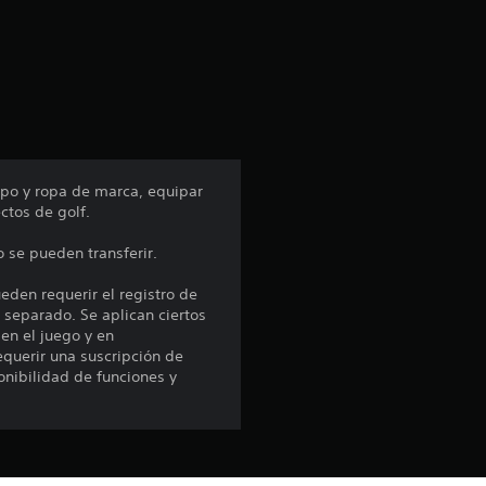
c
i
ó
n
po y ropa de marca, equipar
ctos de golf.
p
 se pueden transferir.
r
eden requerir el registro de
o
r separado. Se aplican ciertos
 en el juego y en
m
uerir una suscripción de
onibilidad de funciones y
e
d