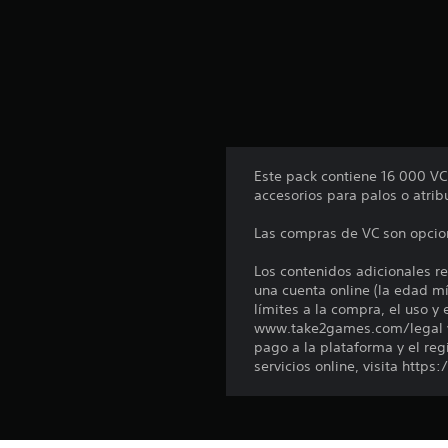
l
a
s
e
n
u
n
t
o
Este pack contiene 16 000 V
t
accesorios para palos o atrib
a
l
Las compras de VC son opcion
d
e
Los contenidos adicionales re
1
una cuenta online (la edad mí
c
límites a la compra, el uso y 
a
www.take2games.com/legal y 
l
pago a la plataforma y el reg
i
servicios online, visita https
f
i
c
a