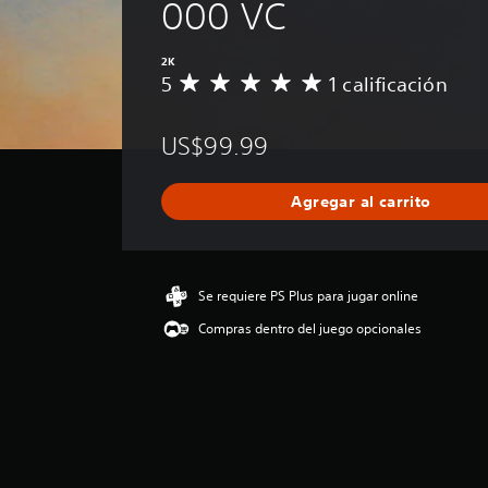
000 VC
2K
5
1 calificación
C
a
l
US$99.99
i
f
i
Agregar al carrito
c
a
c
i
ó
Se requiere PS Plus para jugar online
n
Compras dentro del juego opcionales
p
r
o
m
e
d
i
o