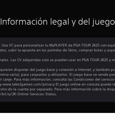
Información legal y del juego
C. Usa VC para personalizar tu MyPLAYER de PGA TOUR 2K25 con equi
utos, subir la apuesta en los partidos de Skins, comprar bolas y aspe
ales. Las CV adquiridas solo se pueden usar en PGA TOUR 2K25 y no
quieren disponer del juego base y conexión a Internet, y también pu
nima varía), para canjearlos y utilizarlos. El juego base se vende po
el canje. Para más información, consulta las Condiciones del servicio
www.take2games.com/privacy El juego online en consola puede req
istro de la cuenta por separado. Para más información sobre la disp
://bit.ly/2K-Online-Services-Status.