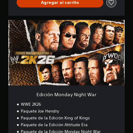
Agregar al carrito
E
d
i
c
i
ó
n
M
o
n
d
a
y
N
Edición Monday Night War
i
g
WWE 2K26
h
Paquete Joe Hendry
t
Paquete de la Edición King of Kings
W
a
Paquete de la Edición Attitude Era
r
Paquete de la Edición Monday Night War