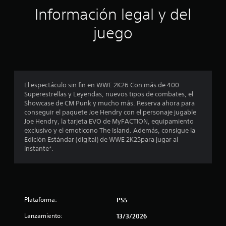
ó
Información legal y del
n
juego
p
r
o
El espectáculo sin fin en WWE 2K26 Con más de 400
Superestrellas y Leyendas, nuevos tipos de combates, el
m
Showcase de CM Punk y mucho más. Reserva ahora para
conseguir el paquete Joe Hendry con el personaje jugable
e
Joe Hendry, la tarjeta EVO de MyFACTION, equipamiento
exclusivo y el emoticono The Island. Además, consigue la
d
Edición Estándar (digital) de WWE 2K25para jugar al
instante*.
i
o
:
Plataforma:
PS5
3
Lanzamiento:
13/3/2026