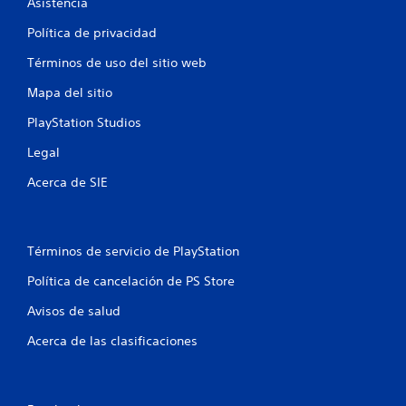
l
Asistencia
d
Política de privacidad
Términos de uso del sitio web
e
Mapa del sitio
5
PlayStation Studios
2
Legal
0
Acerca de SIE
7
c
Términos de servicio de PlayStation
a
Política de cancelación de PS Store
l
Avisos de salud
i
Acerca de las clasificaciones
f
i