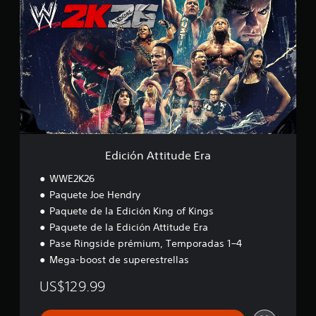
i
c
i
ó
n
A
t
t
i
t
u
d
Edición Attitude Era
e
E
WWE2K26
r
Paquete Joe Hendry
a
Paquete de la Edición King of Kings
Paquete de la Edición Attitude Era
Pase Ringside prémium, Temporadas 1–4
Mega-boost de superestrellas
US$129.99