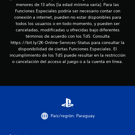
l
menores de 13 años (la edad mínima varía). Para las
Funciones Especiales podría ser necesario contar con
l
conexión a internet, pueden no estar disponibles para
a
todos los usuarios o en todo momento, y pueden ser
canceladas, modificadas u ofrecidas bajo diferentes
s
términos de acuerdo con los TdS. Consulta
https://bit.ly/2K-Online-Services-Status para consultar la
e
disponibilidad de ciertas Funciones Especiales. El
incumplimiento de los TdS puede resultar en la restricción
n
o cancelación del acceso al juego o a la cuenta en línea.
u
n
t
o
t
País/región: Paraguay
a