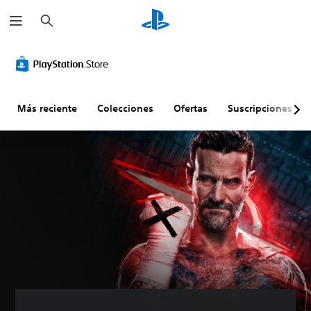
B
u
s
c
a
r
Más reciente
Colecciones
Ofertas
Suscripciones