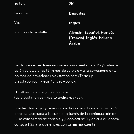
.
Editor:
2K
Géneros:
7
Deportes
Voz:
Inglés
3
Idiomas de pantalla:
Alemán, Español, Francés
e
(Francia), Inglés, Italiano,
Árabe
s
t
Las funciones en línea requieren una cuenta para PlayStation y 
r
están sujetas a los términos de servicio y a la correspondiente 
política de privacidad (playstation.com/Terms y 
e
playstation.com/legal/privacy-policy).
l
El software está sujeto a licencia 
(us.playstation.com/softwarelicense/sp).
l
Puedes descargar y reproducir este contenido en la consola PS5 
a
principal asociada a tu cuenta (a través de la configuración de 
“Uso compartido de consola y juego offline”) y en cualquier otra 
s
consola PS5 a la que entres con tu misma cuenta.