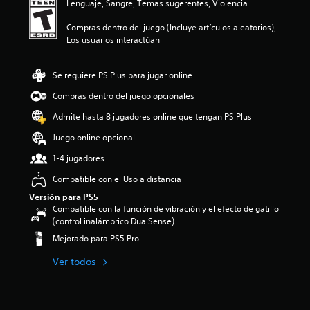
Lenguaje, Sangre, Temas sugerentes, Violencia
i
o
Compras dentro del juego (Incluye artículos aleatorios),
:
Los usuarios interactúan
3
.
7
Se requiere PS Plus para jugar online
3
Compras dentro del juego opcionales
e
s
Admite hasta 8 jugadores online que tengan PS Plus
t
r
Juego online opcional
e
1-4 jugadores
l
l
Compatible con el Uso a distancia
a
s
Versión para PS5
Compatible con la función de vibración y el efecto de gatillo
d
(control inalámbrico DualSense)
e
c
Mejorado para PS5 Pro
i
n
Ver todos
c
o
e
s