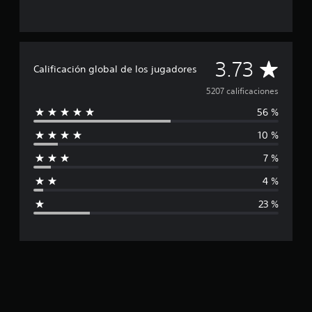
C
3.73
Calificación global de los jugadores
a
5207 calificaciones
56 %
l
10 %
i
7 %
f
4 %
i
23 %
c
a
c
i