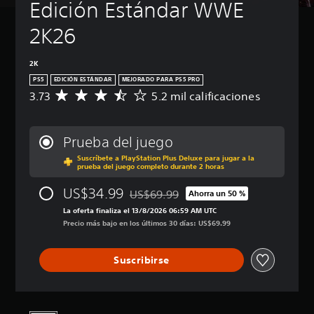
Edición Estándar WWE 
2K26
2K
PS5
EDICIÓN ESTÁNDAR
MEJORADO PARA PS5 PRO
3.73
5.2 mil calificaciones
C
a
l
i
Prueba del juego
f
Suscríbete a PlayStation Plus Deluxe para jugar a la
i
prueba del juego completo durante 2 horas
c
a
US$34.99
US$69.99
Ahorra un 50 %
c
Rebajado del precio original de US$69.
i
La oferta finaliza el 13/8/2026 06:59 AM UTC
ó
Precio más bajo en los últimos 30 días: US$69.99
n
p
Suscribirse
r
o
m
e
d