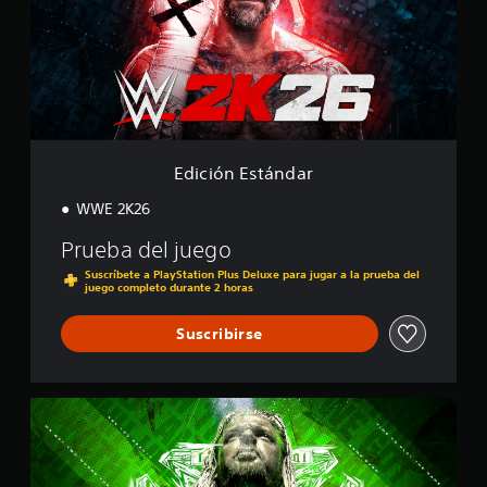
ó
a
n
l
E
i
s
f
t
i
á
c
n
a
d
c
a
Edición Estándar
i
r
o
WWE 2K26
n
e
Prueba del juego
s
Suscríbete a PlayStation Plus Deluxe para jugar a la prueba del
juego completo durante 2 horas
Suscribirse
E
d
i
c
i