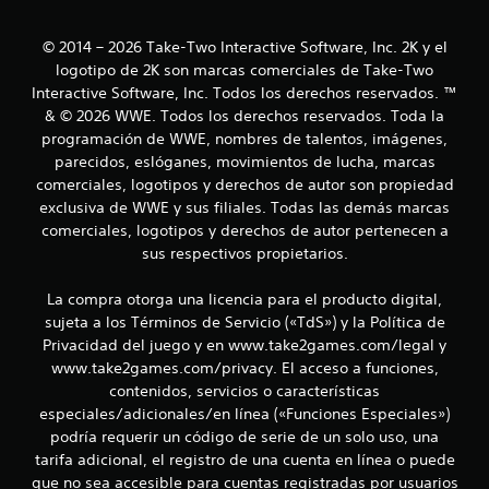
d
e
© 2014 – 2026 Take-Two Interactive Software, Inc. 2K y el
logotipo de 2K son marcas comerciales de Take-Two
c
Interactive Software, Inc. Todos los derechos reservados. ™
& © 2026 WWE. Todos los derechos reservados. Toda la
i
programación de WWE, nombres de talentos, imágenes,
parecidos, eslóganes, movimientos de lucha, marcas
n
comerciales, logotipos y derechos de autor son propiedad
c
exclusiva de WWE y sus filiales. Todas las demás marcas
comerciales, logotipos y derechos de autor pertenecen a
o
sus respectivos propietarios.
e
La compra otorga una licencia para el producto digital,
sujeta a los Términos de Servicio («TdS») y la Política de
s
Privacidad del juego y en www.take2games.com/legal y
t
www.take2games.com/privacy. El acceso a funciones,
contenidos, servicios o características
r
especiales/adicionales/en línea («Funciones Especiales»)
podría requerir un código de serie de un solo uso, una
e
tarifa adicional, el registro de una cuenta en línea o puede
que no sea accesible para cuentas registradas por usuarios