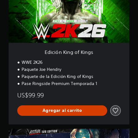
ó
n
K
i
n
g
o
f
K
Edición King of Kings
i
n
WWE 2K26
g
Paquete Joe Hendry
s
Paquete de la Edición King of Kings
Pase Ringside Premium Temporada 1
US$99.99
Agregar al carrito
E
d